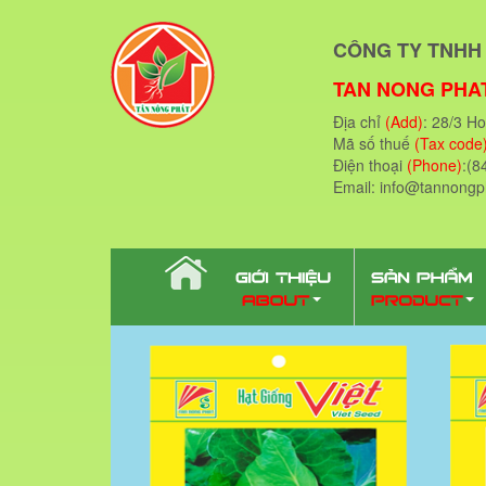
CÔNG TY TNHH 
TAN NONG PHAT
Địa chỉ
(Add)
: 28/3 H
Mã số thuế
(Tax code
Điện thoại
(Phone)
:(8
Email: info@tannong