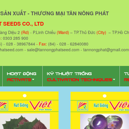
SẢN XUẤT - THƯƠNG MẠI TÂN NÔNG PHÁT
 SEEDS CO., LTD
oàng Diệu 2
(Rd)
- P.Linh Chiểu
(Ward)
– TP.Thủ Đức
(City)
– TP.Hồ Ch
)
: 0303 285 900
4) - 028 - 38967844
- Fax:
(84) - 028 - 62840080
phatseed.com - sale@tannongphatseed.com - tannongphat@gmail.com