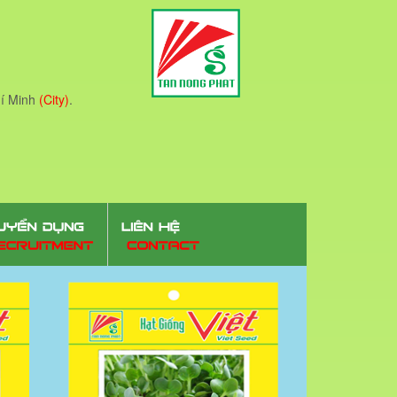
í Minh
(City)
.