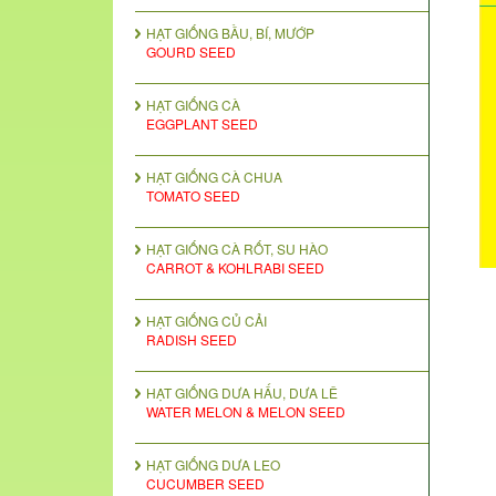
HẠT GIỐNG BẦU, BÍ, MƯỚP
GOURD SEED
HẠT GIỐNG CÀ
EGGPLANT SEED
HẠT GIỐNG CÀ CHUA
TOMATO SEED
HẠT GIỐNG CÀ RỐT, SU HÀO
CARROT & KOHLRABI SEED
HẠT GIỐNG CỦ CẢI
RADISH SEED
HẠT GIỐNG DƯA HẤU, DƯA LÊ
WATER MELON & MELON SEED
HẠT GIỐNG DƯA LEO
CUCUMBER SEED