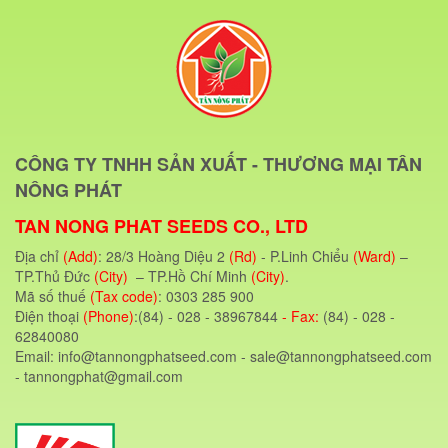
CÔNG TY TNHH SẢN XUẤT - THƯƠNG MẠI TÂN
NÔNG PHÁT
TAN NONG PHAT SEEDS CO., LTD
Địa chỉ
(Add)
: 28/3 Hoàng Diệu 2
(Rd)
- P.Linh Chiểu
(Ward)
–
TP.Thủ Đức
(City)
– TP.Hồ Chí Minh
(City)
.
Mã số thuế
(Tax code)
: 0303 285 900
Điện thoại
(Phone)
:(84) - 028 - 38967844
- Fax:
(84) - 028 -
62840080
Email: info@tannongphatseed.com - sale@tannongphatseed.com
- tannongphat@gmail.com