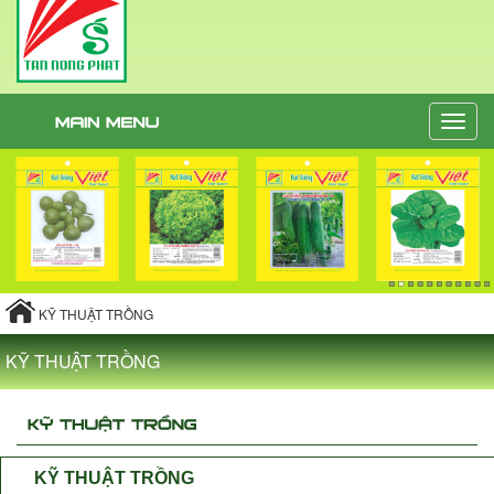
Toggle
naviga
KỸ THUẬT TRỒNG
KỸ THUẬT TRỒNG
KỸ THUẬT TRỒNG