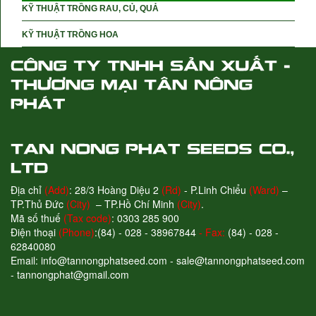
KỸ THUẬT TRỒNG RAU, CỦ, QUẢ
KỸ THUẬT TRỒNG HOA
Địa chỉ
(Add)
: 28/3 Hoàng Diệu 2
(Rd)
- P.Linh Chiểu
(Ward)
–
TP.Thủ Đức
(City)
– TP.Hồ Chí Minh
(City)
.
Mã số thuế
(Tax code)
: 0303 285 900
Điện thoại
(Phone)
:(84) - 028 - 38967844
- Fax:
(84) - 028 -
62840080
Email: info@tannongphatseed.com - sale@tannongphatseed.com
- tannongphat@gmail.com