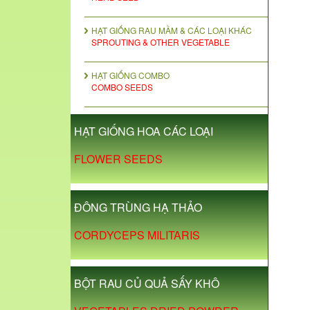
HẠT GIỐNG RAU MẦM & CÁC LOẠI KHÁC
SPROUTING & OTHER VEGETABLE
HẠT GIỐNG COMBO
COMBO SEEDS
HẠT GIỐNG HOA CÁC LOẠI
FLOWER SEEDS
ĐÔNG TRÙNG HẠ THẢO
CORDYCEPS MILITARIS
BỘT RAU CỦ QUẢ SẤY KHÔ