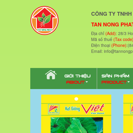
CÔNG TY TNHH 
TAN NONG PHAT
Địa chỉ
(Add)
: 28/3 H
Mã số thuế
(Tax code
Điện thoại
(Phone)
:(8
Email: info@tannong