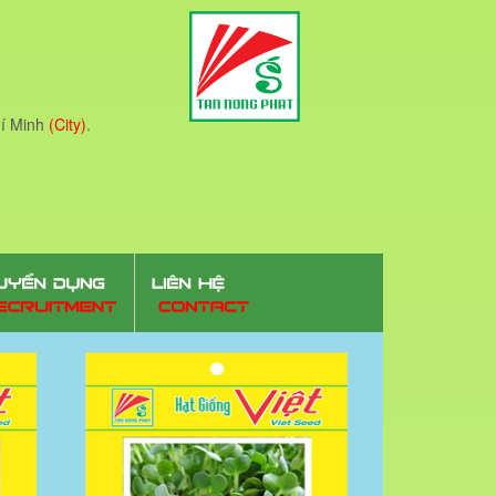
í Minh
(City)
.