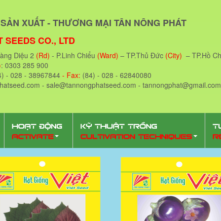
SẢN XUẤT - THƯƠNG MẠI TÂN NÔNG PHÁT
 SEEDS CO., LTD
oàng Diệu 2
(Rd)
- P.Linh Chiểu
(Ward)
– TP.Thủ Đức
(City)
– TP.Hồ Ch
)
: 0303 285 900
4) - 028 - 38967844
- Fax:
(84) - 028 - 62840080
phatseed.com - sale@tannongphatseed.com - tannongphat@gmail.com