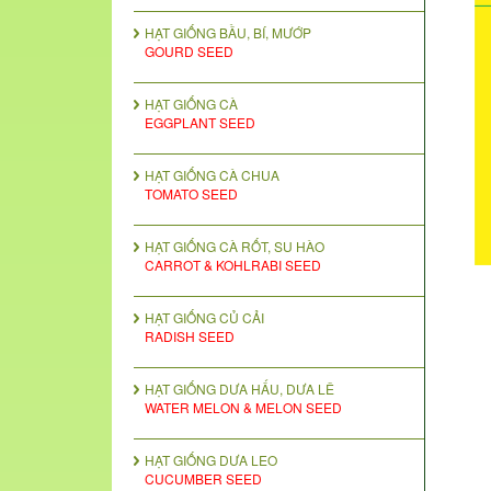
HẠT GIỐNG BẦU, BÍ, MƯỚP
GOURD SEED
HẠT GIỐNG CÀ
EGGPLANT SEED
HẠT GIỐNG CÀ CHUA
TOMATO SEED
HẠT GIỐNG CÀ RỐT, SU HÀO
CARROT & KOHLRABI SEED
HẠT GIỐNG CỦ CẢI
RADISH SEED
HẠT GIỐNG DƯA HẤU, DƯA LÊ
WATER MELON & MELON SEED
HẠT GIỐNG DƯA LEO
CUCUMBER SEED