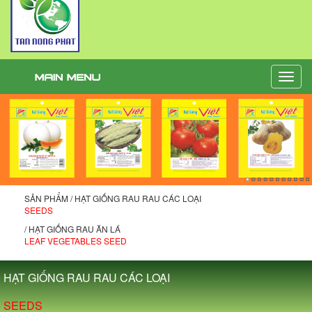
Toggle
naviga
SẢN PHẨM / HẠT GIỐNG RAU RAU CÁC LOẠI
SEEDS
/ HẠT GIỐNG RAU ĂN LÁ
LEAF VEGETABLES SEED
HẠT GIỐNG RAU RAU CÁC LOẠI
SEEDS