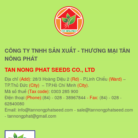
CÔNG TY TNHH SẢN XUẤT - THƯƠNG MẠI TÂN
NÔNG PHÁT
TAN NONG PHAT SEEDS CO., LTD
Địa chỉ
(Add)
: 28/3 Hoàng Diệu 2
(Rd)
- P.Linh Chiểu
(Ward)
–
TP.Thủ Đức
(City)
– TP.Hồ Chí Minh
(City)
.
Mã số thuế
(Tax code)
: 0303 285 900
Điện thoại
(Phone)
:(84) - 028 - 38967844
- Fax:
(84) - 028 -
62840080
Email: info@tannongphatseed.com - sale@tannongphatseed.com
- tannongphat@gmail.com