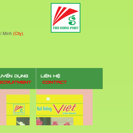
í Minh
(City)
.