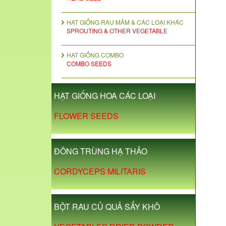
HẠT GIỐNG RAU MẦM & CÁC LOẠI KHÁC
SPROUTING & OTHER VEGETABLE
HẠT GIỐNG COMBO
COMBO SEEDS
HẠT GIỐNG HOA CÁC LOẠI
FLOWER SEEDS
ĐÔNG TRÙNG HẠ THẢO
CORDYCEPS MILITARIS
BỘT RAU CỦ QUẢ SẤY KHÔ