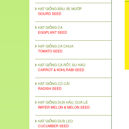
HẠT GIỐNG BẦU, BÍ, MƯỚP
GOURD SEED
HẠT GIỐNG CÀ
EGGPLANT SEED
HẠT GIỐNG CÀ CHUA
TOMATO SEED
HẠT GIỐNG CÀ RỐT, SU HÀO
CARROT & KOHLRABI SEED
HẠT GIỐNG CỦ CẢI
RADISH SEED
HẠT GIỐNG DƯA HẤU, DƯA LÊ
WATER MELON & MELON SEED
HẠT GIỐNG DƯA LEO
CUCUMBER SEED