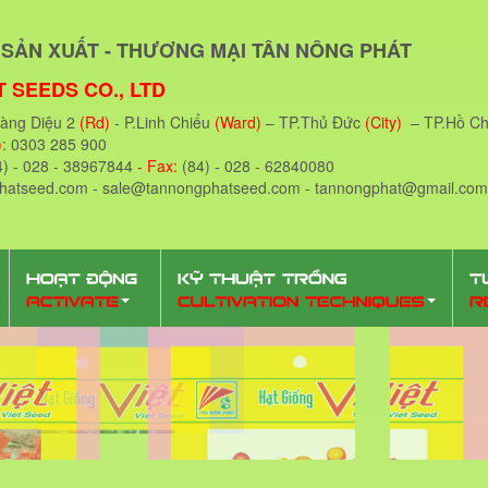
SẢN XUẤT - THƯƠNG MẠI TÂN NÔNG PHÁT
 SEEDS CO., LTD
oàng Diệu 2
(Rd)
- P.Linh Chiểu
(Ward)
– TP.Thủ Đức
(City)
– TP.Hồ Ch
)
: 0303 285 900
4) - 028 - 38967844
- Fax:
(84) - 028 - 62840080
phatseed.com - sale@tannongphatseed.com - tannongphat@gmail.com