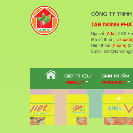
CÔNG TY TNHH 
TAN NONG PHAT
Địa chỉ
(Add)
: 28/3 H
Mã số thuế
(Tax code
Điện thoại
(Phone)
:(8
Email: info@tannong