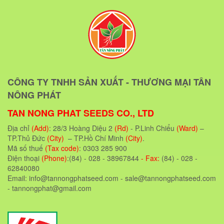
CÔNG TY TNHH SẢN XUẤT - THƯƠNG MẠI TÂN
NÔNG PHÁT
TAN NONG PHAT SEEDS CO., LTD
Địa chỉ
(Add)
: 28/3 Hoàng Diệu 2
(Rd)
- P.Linh Chiểu
(Ward)
–
TP.Thủ Đức
(City)
– TP.Hồ Chí Minh
(City)
.
Mã số thuế
(Tax code)
: 0303 285 900
Điện thoại
(Phone)
:(84) - 028 - 38967844
- Fax:
(84) - 028 -
62840080
Email: info@tannongphatseed.com - sale@tannongphatseed.com
- tannongphat@gmail.com