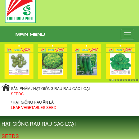
Toggle
naviga
SẢN PHẨM / HẠT GIỐNG RAU RAU CÁC LOẠI
SEEDS
/ HẠT GIỐNG RAU ĂN LÁ
LEAF VEGETABLES SEED
HẠT GIỐNG RAU RAU CÁC LOẠI
SEEDS