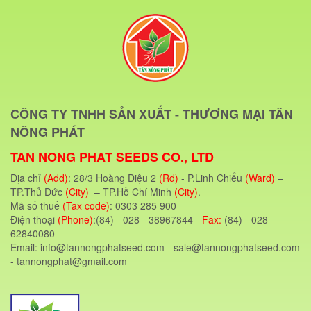
CÔNG TY TNHH SẢN XUẤT - THƯƠNG MẠI TÂN
NÔNG PHÁT
TAN NONG PHAT SEEDS CO., LTD
Địa chỉ
(Add)
: 28/3 Hoàng Diệu 2
(Rd)
- P.Linh Chiểu
(Ward)
–
TP.Thủ Đức
(City)
– TP.Hồ Chí Minh
(City)
.
Mã số thuế
(Tax code)
: 0303 285 900
Điện thoại
(Phone)
:(84) - 028 - 38967844
- Fax:
(84) - 028 -
62840080
Email: info@tannongphatseed.com - sale@tannongphatseed.com
- tannongphat@gmail.com