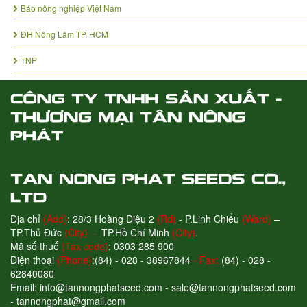
Báo nông nghiệp Việt Nam
ĐH Nông Lâm TP. HCM
TNP
Địa chỉ
(Add)
: 28/3 Hoàng Diệu 2
(Rd)
- P.Linh Chiểu
(Ward)
–
TP.Thủ Đức
(City)
– TP.Hồ Chí Minh
(City)
.
Mã số thuế
(Tax code)
: 0303 285 900
Điện thoại
(Phone)
:(84) - 028 - 38967844
- Fax:
(84) - 028 -
62840080
Email: info@tannongphatseed.com - sale@tannongphatseed.com
- tannongphat@gmail.com