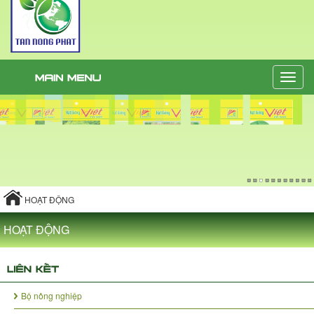
Toggle
naviga
HOẠT ĐỘNG
HOẠT ĐỘNG
Bộ nông nghiệp