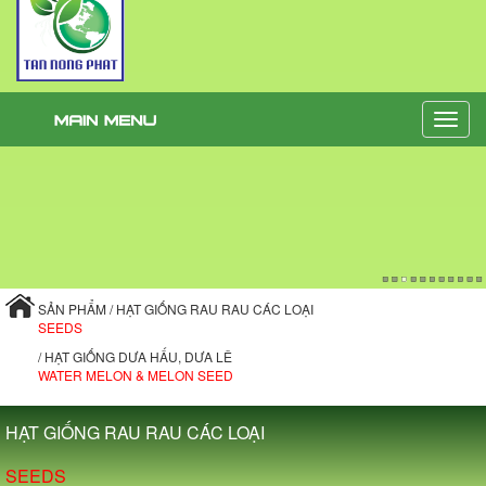
Toggle
naviga
SẢN PHẨM / HẠT GIỐNG RAU RAU CÁC LOẠI
SEEDS
/ HẠT GIỐNG DƯA HẤU, DƯA LÊ
WATER MELON & MELON SEED
HẠT GIỐNG RAU RAU CÁC LOẠI
SEEDS