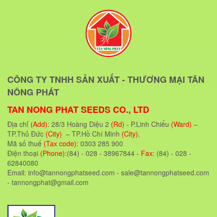
CÔNG TY TNHH SẢN XUẤT - THƯƠNG MẠI TÂN
NÔNG PHÁT
TAN NONG PHAT SEEDS CO., LTD
Địa chỉ
(Add)
: 28/3 Hoàng Diệu 2
(Rd)
- P.Linh Chiểu
(Ward)
–
TP.Thủ Đức
(City)
– TP.Hồ Chí Minh
(City)
.
Mã số thuế
(Tax code)
: 0303 285 900
Điện thoại
(Phone)
:(84) - 028 - 38967844
- Fax:
(84) - 028 -
62840080
Email: info@tannongphatseed.com - sale@tannongphatseed.com
- tannongphat@gmail.com