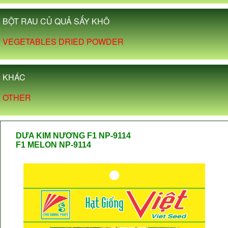
BỘT RAU CỦ QUẢ SẤY KHÔ
VEGETABLES DRIED POWDER
KHÁC
OTHER
DƯA KIM NƯƠNG F1 NP-9114
F1 MELON NP-9114