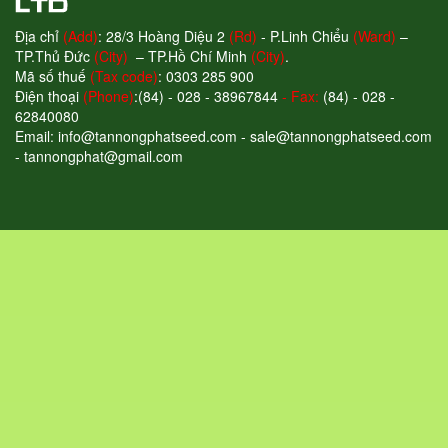
Địa chỉ
(Add)
: 28/3 Hoàng Diệu 2
(Rd)
- P.Linh Chiểu
(Ward)
–
TP.Thủ Đức
(City)
– TP.Hồ Chí Minh
(City)
.
Mã số thuế
(Tax code)
: 0303 285 900
Điện thoại
(Phone)
:(84) - 028 - 38967844
- Fax:
(84) - 028 -
62840080
Email: info@tannongphatseed.com - sale@tannongphatseed.com
- tannongphat@gmail.com