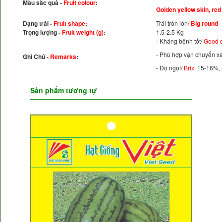
Màu sắc quả -
Fruit colour
:
Golden yellow skin, red
Dạng trái -
Fruit shape
:
Trái tròn lớn/
Big round
Trọng lượng -
Fruit weight (g)
:
1.5-2.5 Kg
- Kháng bệnh tốt/
Good d
- Phù hợp vận chuyển x
Ghi Chú -
Remarks
:
- Độ ngọt/
Brix
: 15-16%, 
Sản phẩm tương tự