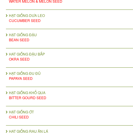
WATER MELON & MELON SEED
HẠT GIỐNG DƯA LEO
CUCUMBER SEED
HẠT GIỐNG ĐẬU
BEAN SEED
HAT GIỐNG ĐẬU BẮP
OKRA SEED
HẠT GIỐNG ĐU ĐỦ
PAPAYA SEED
HẠT GIỐNG KHỔ QUA
BITTER GOURD SEED
HẠT GIỐNG ỚT
CHILI SEED
HẠT GIỐNG RAU ĂN LÁ