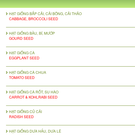
HẠT GIỐNG BẮP CẢI, CẢI BÔNG, CẢI THẢO
CABBAGE, BROCCOLI SEED
HẠT GIỐNG BẦU, BÍ, MƯỚP
GOURD SEED
HẠT GIỐNG CÀ
EGGPLANT SEED
HẠT GIỐNG CÀ CHUA
TOMATO SEED
HẠT GIỐNG CÀ RỐT, SU HÀO
CARROT & KOHLRABI SEED
HẠT GIỐNG CỦ CẢI
RADISH SEED
HẠT GIỐNG DƯA HẤU, DƯA LÊ