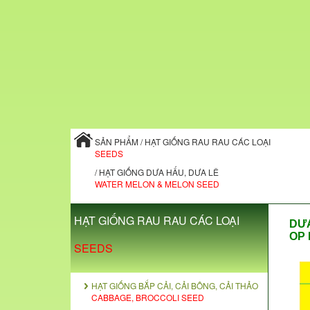
SẢN PHẨM / HẠT GIỐNG RAU RAU CÁC LOẠI
SEEDS
/ HẠT GIỐNG DƯA HẤU, DƯA LÊ
WATER MELON & MELON SEED
HẠT GIỐNG RAU RAU CÁC LOẠI
DƯA
OP 
SEEDS
HẠT GIỐNG BẮP CẢI, CẢI BÔNG, CẢI THẢO
CABBAGE, BROCCOLI SEED