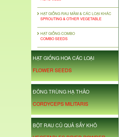
HẠT GIỐNG RAU MẦM & CÁC LOẠI KHÁC
SPROUTING & OTHER VEGETABLE
HẠT GIỐNG COMBO
COMBO SEEDS
HẠT GIỐNG HOA CÁC LOẠI
FLOWER SEEDS
ĐÔNG TRÙNG HẠ THẢO
CORDYCEPS MILITARIS
BỘT RAU CỦ QUẢ SẤY KHÔ