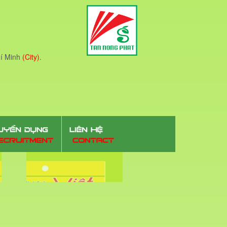
í Minh
(City)
.