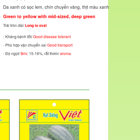
Da xanh có sọc lem, chín chuyển vàng, thịt màu xanh
Green to yellow with mid-sized, deep green
Trái tròn dài/
Long to oval
- Kháng bệnh tốt/
Good disease tolerant
- Phù hợp vận chuyển xa/
Good transport
- Độ ngọt/
Brix
: 15-16%, rất thơm/
aroma