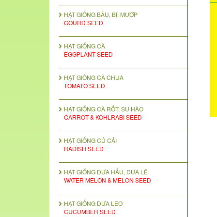
HẠT GIỐNG BẦU, BÍ, MƯỚP
GOURD SEED
HẠT GIỐNG CÀ
EGGPLANT SEED
HẠT GIỐNG CÀ CHUA
TOMATO SEED
HẠT GIỐNG CÀ RỐT, SU HÀO
CARROT & KOHLRABI SEED
HẠT GIỐNG CỦ CẢI
RADISH SEED
HẠT GIỐNG DƯA HẤU, DƯA LÊ
WATER MELON & MELON SEED
HẠT GIỐNG DƯA LEO
CUCUMBER SEED