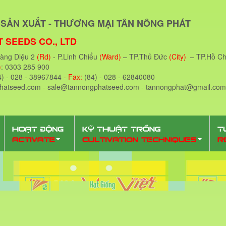
SẢN XUẤT - THƯƠNG MẠI TÂN NÔNG PHÁT
 SEEDS CO., LTD
oàng Diệu 2
(Rd)
- P.Linh Chiểu
(Ward)
– TP.Thủ Đức
(City)
– TP.Hồ Ch
)
: 0303 285 900
4) - 028 - 38967844
- Fax:
(84) - 028 - 62840080
phatseed.com - sale@tannongphatseed.com - tannongphat@gmail.com