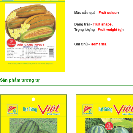
Màu sắc quả -
Fruit colour
:
Dạng trái -
Fruit shape
:
Trọng lượng -
Fruit weight (g)
:
Ghi Chú -
Remarks
:
Sản phẩm tương tự