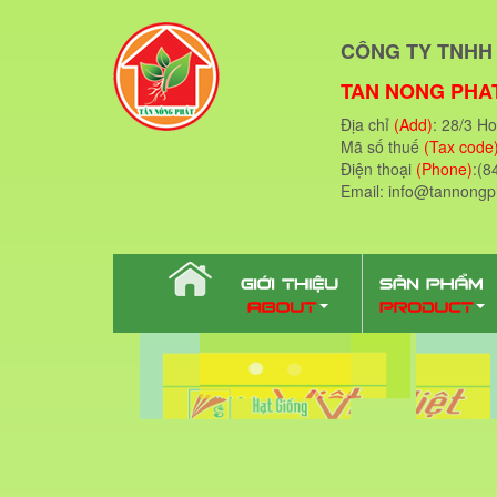
CÔNG TY TNHH 
TAN NONG PHAT
Địa chỉ
(Add)
: 28/3 H
Mã số thuế
(Tax code
Điện thoại
(Phone)
:(8
Email: info@tannong