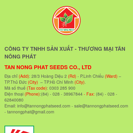
CÔNG TY TNHH SẢN XUẤT - THƯƠNG MẠI TÂN
NÔNG PHÁT
TAN NONG PHAT SEEDS CO., LTD
Địa chỉ
(Add)
: 28/3 Hoàng Diệu 2
(Rd)
- P.Linh Chiểu
(Ward)
–
TP.Thủ Đức
(City)
– TP.Hồ Chí Minh
(City)
.
Mã số thuế
(Tax code)
: 0303 285 900
Điện thoại
(Phone)
:(84) - 028 - 38967844
- Fax:
(84) - 028 -
62840080
Email: info@tannongphatseed.com - sale@tannongphatseed.com
- tannongphat@gmail.com