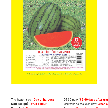
Thu hoạch sau -
Day of harvest
:
55-60 ngày/
55-60 days after tra
Màu sắc quả -
Fruit colour
:
Màu xanh có sọc xanh đậm/
Green sk
Trái oval/