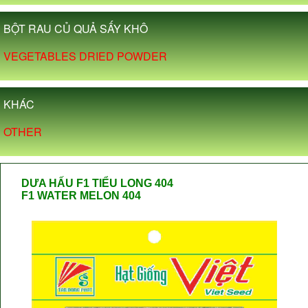
BỘT RAU CỦ QUẢ SẤY KHÔ
VEGETABLES DRIED POWDER
KHÁC
OTHER
DƯA HẤU F1 TIỂU LONG 404
F1 WATER MELON 404