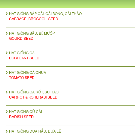
HẠT GIỐNG BẮP CẢI, CẢI BÔNG, CẢI THẢO
CABBAGE, BROCCOLI SEED
HẠT GIỐNG BẦU, BÍ, MƯỚP
GOURD SEED
HẠT GIỐNG CÀ
EGGPLANT SEED
HẠT GIỐNG CÀ CHUA
TOMATO SEED
HẠT GIỐNG CÀ RỐT, SU HÀO
CARROT & KOHLRABI SEED
HẠT GIỐNG CỦ CẢI
RADISH SEED
HẠT GIỐNG DƯA HẤU, DƯA LÊ