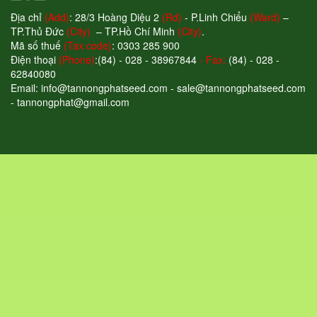
Địa chỉ
(Add)
: 28/3 Hoàng Diệu 2
(Rd)
- P.Linh Chiểu
(Ward)
–
TP.Thủ Đức
(City)
– TP.Hồ Chí Minh
(City)
.
Mã số thuế
(Tax code)
: 0303 285 900
Điện thoại
(Phone)
:(84) - 028 - 38967844
- Fax:
(84) - 028 -
62840080
Email: info@tannongphatseed.com - sale@tannongphatseed.com
- tannongphat@gmail.com