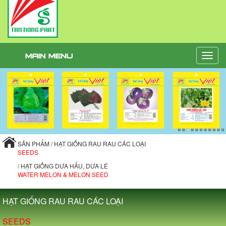
Toggle
naviga
SẢN PHẨM / HẠT GIỐNG RAU RAU CÁC LOẠI
SEEDS
/ HẠT GIỐNG DƯA HẤU, DƯA LÊ
WATER MELON & MELON SEED
HẠT GIỐNG RAU RAU CÁC LOẠI
SEEDS