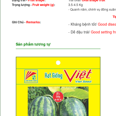
Dạng trái -
Fruit shape
:
Oval shape fruit
Trọng lượng -
Fruit weight (g)
:
3.5-4.5 Kg
- Quanh năm, chính vụ đông xuâ
Ti
Ghi Chú -
Remarks
:
- Kháng bệnh tốt/
Good disea
- Dễ đậu trái/
Good setting fru
Sản phẩm tương tự