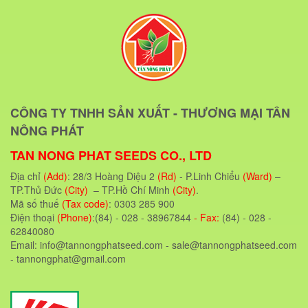
CÔNG TY TNHH SẢN XUẤT - THƯƠNG MẠI TÂN
NÔNG PHÁT
TAN NONG PHAT SEEDS CO., LTD
Địa chỉ
(Add)
: 28/3 Hoàng Diệu 2
(Rd)
- P.Linh Chiểu
(Ward)
–
TP.Thủ Đức
(City)
– TP.Hồ Chí Minh
(City)
.
Mã số thuế
(Tax code)
: 0303 285 900
Điện thoại
(Phone)
:(84) - 028 - 38967844
- Fax:
(84) - 028 -
62840080
Email: info@tannongphatseed.com - sale@tannongphatseed.com
- tannongphat@gmail.com