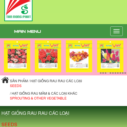
Toggle
naviga
SẢN PHẨM / HẠT GIỐNG RAU RAU CÁC LOẠI
SEEDS
/ HẠT GIỐNG RAU MẦM & CÁC LOẠI KHÁC
SPROUTING & OTHER VEGETABLE
HẠT GIỐNG RAU RAU CÁC LOẠI
SEEDS