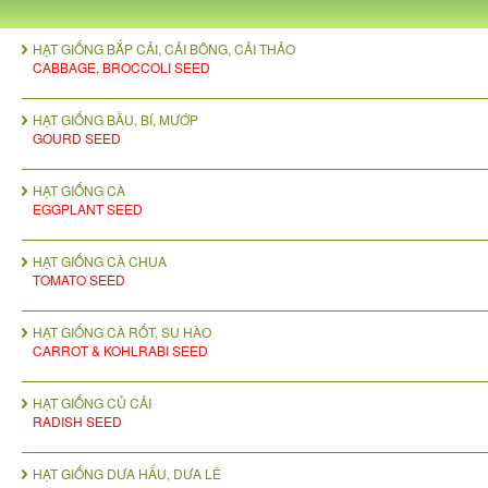
HẠT GIỐNG BẮP CẢI, CẢI BÔNG, CẢI THẢO
CABBAGE, BROCCOLI SEED
HẠT GIỐNG BẦU, BÍ, MƯỚP
GOURD SEED
HẠT GIỐNG CÀ
EGGPLANT SEED
HẠT GIỐNG CÀ CHUA
TOMATO SEED
HẠT GIỐNG CÀ RỐT, SU HÀO
CARROT & KOHLRABI SEED
HẠT GIỐNG CỦ CẢI
RADISH SEED
HẠT GIỐNG DƯA HẤU, DƯA LÊ