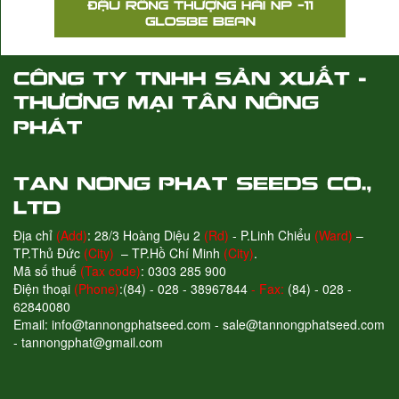
Địa chỉ
(Add)
: 28/3 Hoàng Diệu 2
(Rd)
- P.Linh Chiểu
(Ward)
–
TP.Thủ Đức
(City)
– TP.Hồ Chí Minh
(City)
.
Mã số thuế
(Tax code)
: 0303 285 900
Điện thoại
(Phone)
:(84) - 028 - 38967844
- Fax:
(84) - 028 -
62840080
Email: info@tannongphatseed.com - sale@tannongphatseed.com
- tannongphat@gmail.com