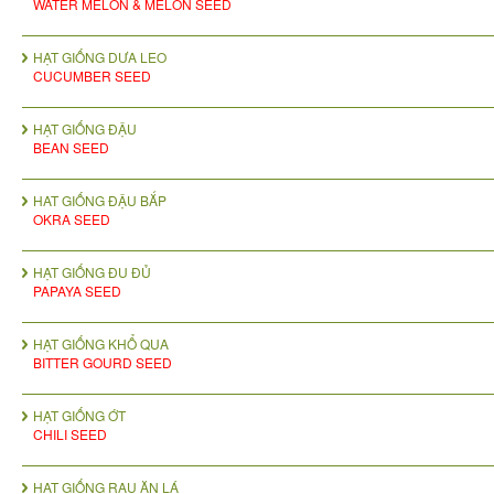
WATER MELON & MELON SEED
HẠT GIỐNG DƯA LEO
CUCUMBER SEED
HẠT GIỐNG ĐẬU
BEAN SEED
HAT GIỐNG ĐẬU BẮP
OKRA SEED
HẠT GIỐNG ĐU ĐỦ
PAPAYA SEED
HẠT GIỐNG KHỔ QUA
BITTER GOURD SEED
HẠT GIỐNG ỚT
CHILI SEED
HẠT GIỐNG RAU ĂN LÁ