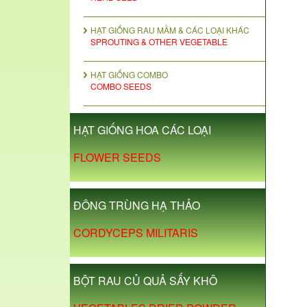
HẠT GIỐNG RAU MẦM & CÁC LOẠI KHÁC
SPROUTING & OTHER VEGETABLE
HẠT GIỐNG COMBO
COMBO SEEDS
HẠT GIỐNG HOA CÁC LOẠI
FLOWER SEEDS
ĐÔNG TRÙNG HẠ THẢO
CORDYCEPS MILITARIS
BỘT RAU CỦ QUẢ SẤY KHÔ