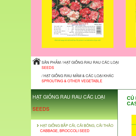
SẢN PHẨM / HẠT GIỐNG RAU RAU CÁC LOẠI
SEEDS
/ HẠT GIỐNG RAU MẦM & CÁC LOẠI KHÁC
SPROUTING & OTHER VEGETABLE
HẠT GIỐNG RAU RAU CÁC LOẠI
CỦ 
CA
SEEDS
HẠT GIỐNG BẮP CẢI, CẢI BÔNG, CẢI THẢO
CABBAGE, BROCCOLI SEED