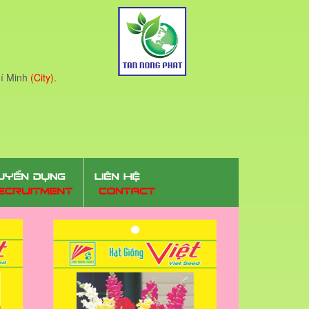
í Minh
(City)
.