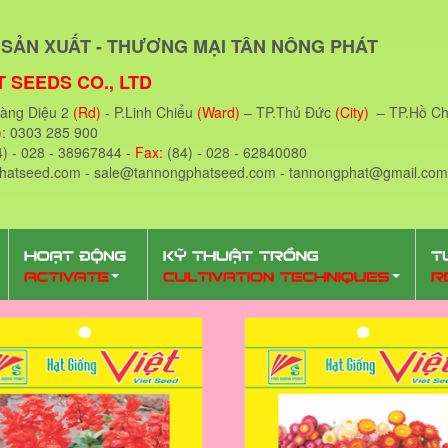
SẢN XUẤT - THƯƠNG MẠI TÂN NÔNG PHÁT
 SEEDS CO., LTD
oàng Diệu 2
(Rd)
- P.Linh Chiểu
(Ward)
– TP.Thủ Đức
(City)
– TP.Hồ Ch
)
: 0303 285 900
4) - 028 - 38967844
- Fax:
(84) - 028 - 62840080
phatseed.com - sale@tannongphatseed.com - tannongphat@gmail.com