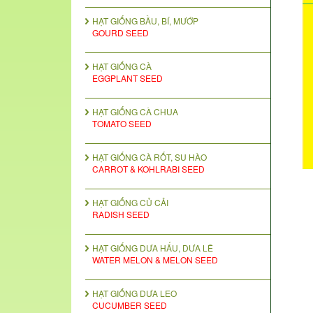
HẠT GIỐNG BẦU, BÍ, MƯỚP
GOURD SEED
HẠT GIỐNG CÀ
EGGPLANT SEED
HẠT GIỐNG CÀ CHUA
TOMATO SEED
HẠT GIỐNG CÀ RỐT, SU HÀO
CARROT & KOHLRABI SEED
HẠT GIỐNG CỦ CẢI
RADISH SEED
HẠT GIỐNG DƯA HẤU, DƯA LÊ
WATER MELON & MELON SEED
HẠT GIỐNG DƯA LEO
CUCUMBER SEED