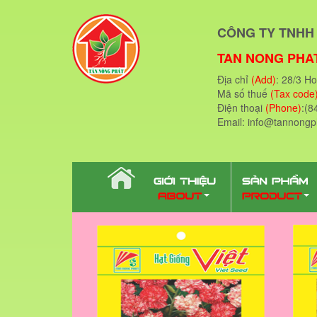
CÔNG TY TNHH 
TAN NONG PHAT
Địa chỉ
(Add)
: 28/3 H
Mã số thuế
(Tax code
Điện thoại
(Phone)
:(8
Email: info@tannong