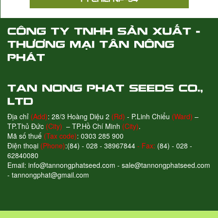
Địa chỉ
(Add)
: 28/3 Hoàng Diệu 2
(Rd)
- P.Linh Chiểu
(Ward)
–
TP.Thủ Đức
(City)
– TP.Hồ Chí Minh
(City)
.
Mã số thuế
(Tax code)
: 0303 285 900
Điện thoại
(Phone)
:(84) - 028 - 38967844
- Fax:
(84) - 028 -
62840080
Email: info@tannongphatseed.com - sale@tannongphatseed.com
- tannongphat@gmail.com