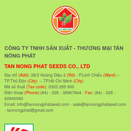
CÔNG TY TNHH SẢN XUẤT - THƯƠNG MẠI TÂN
NÔNG PHÁT
TAN NONG PHAT SEEDS CO., LTD
Địa chỉ
(Add)
: 28/3 Hoàng Diệu 2
(Rd)
- P.Linh Chiểu
(Ward)
–
TP.Thủ Đức
(City)
– TP.Hồ Chí Minh
(City)
.
Mã số thuế
(Tax code)
: 0303 285 900
Điện thoại
(Phone)
:(84) - 028 - 38967844
- Fax:
(84) - 028 -
62840080
Email: info@tannongphatseed.com - sale@tannongphatseed.com
- tannongphat@gmail.com