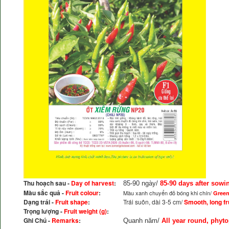
Thu hoạch sau -
Day of harvest
:
85-90 ngày/
85-90 days after sowi
Màu sắc quả -
Fruit colour
:
Màu xanh chuyển đỏ bóng khi chín/
Green
Dạng trái -
Fruit shape
:
Trái suôn, dài 3-5 cm/
Smooth, long fr
Trọng lượng -
Fruit weight (g)
:
Ghi Chú -
Remarks
:
Quanh năm/
All year round, phyto