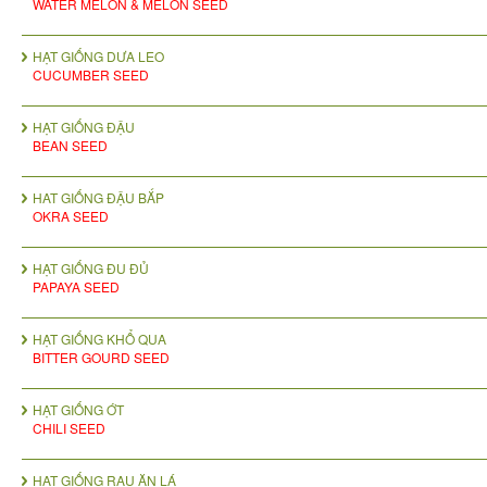
WATER MELON & MELON SEED
HẠT GIỐNG DƯA LEO
CUCUMBER SEED
HẠT GIỐNG ĐẬU
BEAN SEED
HAT GIỐNG ĐẬU BẮP
OKRA SEED
HẠT GIỐNG ĐU ĐỦ
PAPAYA SEED
HẠT GIỐNG KHỔ QUA
BITTER GOURD SEED
HẠT GIỐNG ỚT
CHILI SEED
HẠT GIỐNG RAU ĂN LÁ