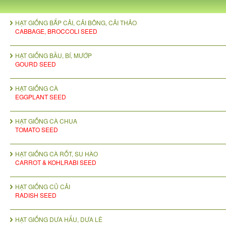
HẠT GIỐNG BẮP CẢI, CẢI BÔNG, CẢI THẢO
CABBAGE, BROCCOLI SEED
HẠT GIỐNG BẦU, BÍ, MƯỚP
GOURD SEED
HẠT GIỐNG CÀ
EGGPLANT SEED
HẠT GIỐNG CÀ CHUA
TOMATO SEED
HẠT GIỐNG CÀ RỐT, SU HÀO
CARROT & KOHLRABI SEED
HẠT GIỐNG CỦ CẢI
RADISH SEED
HẠT GIỐNG DƯA HẤU, DƯA LÊ