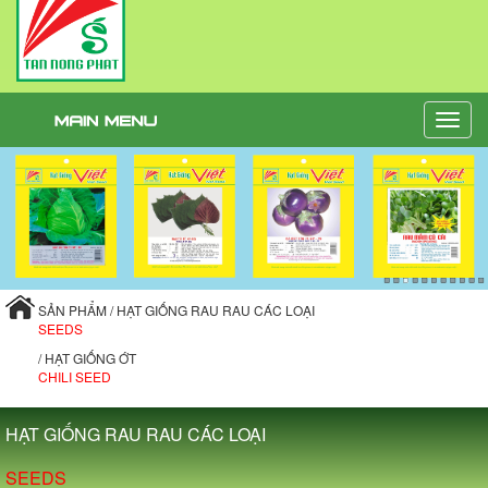
Toggle
naviga
SẢN PHẨM / HẠT GIỐNG RAU RAU CÁC LOẠI
SEEDS
/ HẠT GIỐNG ỚT
CHILI SEED
HẠT GIỐNG RAU RAU CÁC LOẠI
SEEDS