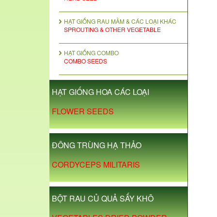
HẠT GIỐNG RAU MẦM & CÁC LOẠI KHÁC
SPROUTING & OTHER VEGETABLE
HẠT GIỐNG COMBO
COMBO SEEDS
HẠT GIỐNG HOA CÁC LOẠI
FLOWER SEEDS
ĐÔNG TRÙNG HẠ THẢO
CORDYCEPS MILITARIS
BỘT RAU CỦ QUẢ SẤY KHÔ