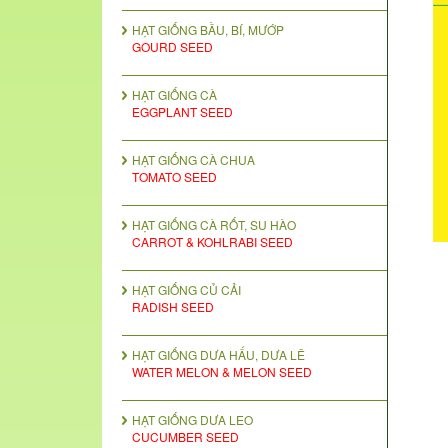
HẠT GIỐNG BẦU, BÍ, MƯỚP
GOURD SEED
HẠT GIỐNG CÀ
EGGPLANT SEED
HẠT GIỐNG CÀ CHUA
TOMATO SEED
HẠT GIỐNG CÀ RỐT, SU HÀO
CARROT & KOHLRABI SEED
HẠT GIỐNG CỦ CẢI
RADISH SEED
HẠT GIỐNG DƯA HẤU, DƯA LÊ
WATER MELON & MELON SEED
HẠT GIỐNG DƯA LEO
CUCUMBER SEED