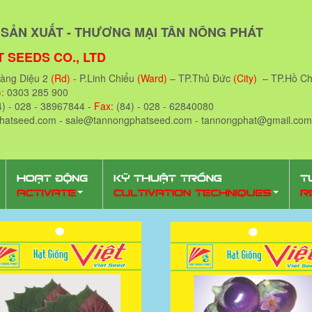
SẢN XUẤT - THƯƠNG MẠI TÂN NÔNG PHÁT
 SEEDS CO., LTD
oàng Diệu 2
(Rd)
- P.Linh Chiểu
(Ward)
– TP.Thủ Đức
(City)
– TP.Hồ Ch
)
: 0303 285 900
4) - 028 - 38967844
- Fax:
(84) - 028 - 62840080
phatseed.com - sale@tannongphatseed.com - tannongphat@gmail.com