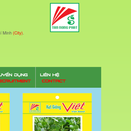
í Minh
(City)
.