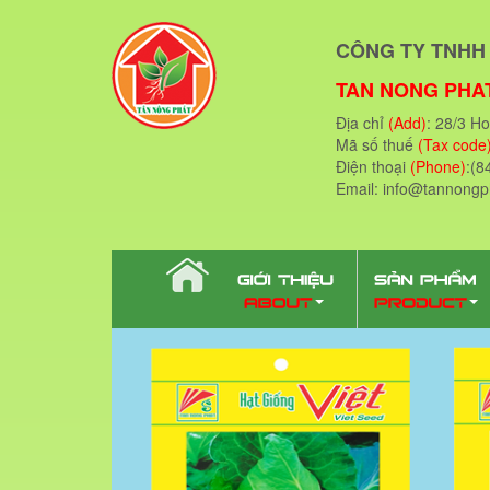
CÔNG TY TNHH 
TAN NONG PHAT
Địa chỉ
(Add)
: 28/3 H
Mã số thuế
(Tax code
Điện thoại
(Phone)
:(8
Email: info@tannong