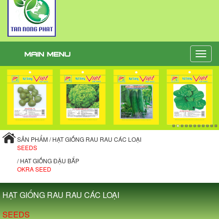
Toggle
naviga
SẢN PHẨM / HẠT GIỐNG RAU RAU CÁC LOẠI
SEEDS
/ HAT GIỐNG ĐẬU BẮP
OKRA SEED
HẠT GIỐNG RAU RAU CÁC LOẠI
SEEDS