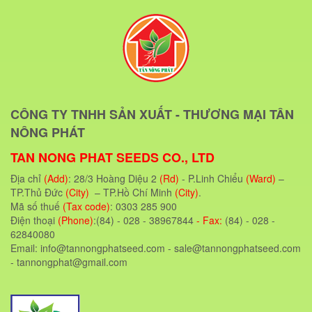
CÔNG TY TNHH SẢN XUẤT - THƯƠNG MẠI TÂN
NÔNG PHÁT
TAN NONG PHAT SEEDS CO., LTD
Địa chỉ
(Add)
: 28/3 Hoàng Diệu 2
(Rd)
- P.Linh Chiểu
(Ward)
–
TP.Thủ Đức
(City)
– TP.Hồ Chí Minh
(City)
.
Mã số thuế
(Tax code)
: 0303 285 900
Điện thoại
(Phone)
:(84) - 028 - 38967844
- Fax:
(84) - 028 -
62840080
Email: info@tannongphatseed.com - sale@tannongphatseed.com
- tannongphat@gmail.com