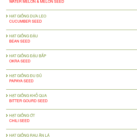
WATER MELON & MELON SEED
HẠT GIỐNG DƯA LEO
CUCUMBER SEED
HẠT GIỐNG ĐẬU
BEAN SEED
HAT GIỐNG ĐẬU BẮP
OKRA SEED
HẠT GIỐNG ĐU ĐỦ
PAPAYA SEED
HẠT GIỐNG KHỔ QUA
BITTER GOURD SEED
HẠT GIỐNG ỚT
CHILI SEED
HẠT GIỐNG RAU ĂN LÁ