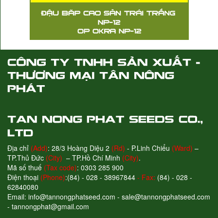
Địa chỉ
(Add)
: 28/3 Hoàng Diệu 2
(Rd)
- P.Linh Chiểu
(Ward)
–
TP.Thủ Đức
(City)
– TP.Hồ Chí Minh
(City)
.
Mã số thuế
(Tax code)
: 0303 285 900
Điện thoại
(Phone)
:(84) - 028 - 38967844
- Fax:
(84) - 028 -
62840080
Email: info@tannongphatseed.com - sale@tannongphatseed.com
- tannongphat@gmail.com