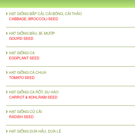
HẠT GIỐNG BẮP CẢI, CẢI BÔNG, CẢI THẢO
CABBAGE, BROCCOLI SEED
HẠT GIỐNG BẦU, BÍ, MƯỚP
GOURD SEED
HẠT GIỐNG CÀ
EGGPLANT SEED
HẠT GIỐNG CÀ CHUA
TOMATO SEED
HẠT GIỐNG CÀ RỐT, SU HÀO
CARROT & KOHLRABI SEED
HẠT GIỐNG CỦ CẢI
RADISH SEED
HẠT GIỐNG DƯA HẤU, DƯA LÊ