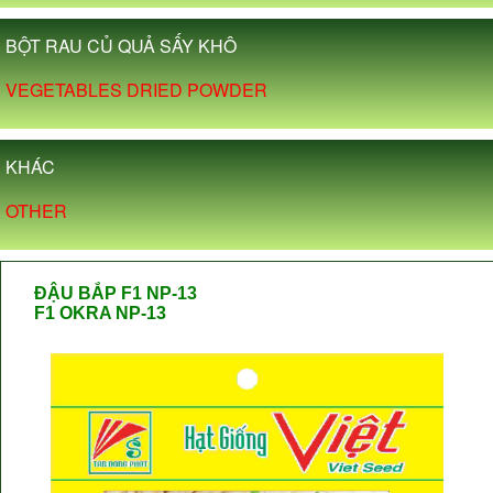
BỘT RAU CỦ QUẢ SẤY KHÔ
VEGETABLES DRIED POWDER
KHÁC
OTHER
ĐẬU BẮP F1 NP-13
F1 OKRA NP-13