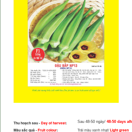
Sau 48-50 ngày/
48-50 days af
Thu hoạch sau -
Day of harvest
:
Màu sắc quả -
Fruit colour
:
Trái màu xanh nhạt/
Light green