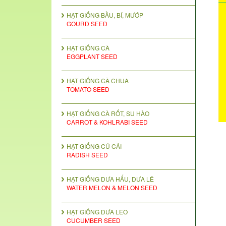
HẠT GIỐNG BẦU, BÍ, MƯỚP
GOURD SEED
HẠT GIỐNG CÀ
EGGPLANT SEED
HẠT GIỐNG CÀ CHUA
TOMATO SEED
HẠT GIỐNG CÀ RỐT, SU HÀO
CARROT & KOHLRABI SEED
HẠT GIỐNG CỦ CẢI
RADISH SEED
HẠT GIỐNG DƯA HẤU, DƯA LÊ
WATER MELON & MELON SEED
HẠT GIỐNG DƯA LEO
CUCUMBER SEED