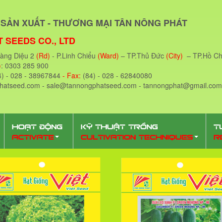
SẢN XUẤT - THƯƠNG MẠI TÂN NÔNG PHÁT
 SEEDS CO., LTD
oàng Diệu 2
(Rd)
- P.Linh Chiểu
(Ward)
– TP.Thủ Đức
(City)
– TP.Hồ Ch
)
: 0303 285 900
4) - 028 - 38967844
- Fax:
(84) - 028 - 62840080
phatseed.com - sale@tannongphatseed.com - tannongphat@gmail.com