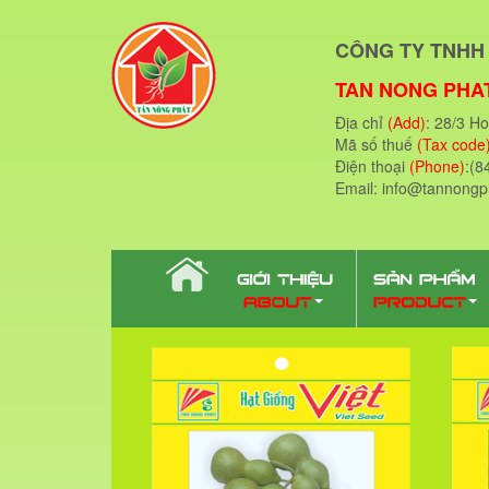
CÔNG TY TNHH 
TAN NONG PHAT
Địa chỉ
(Add)
: 28/3 H
Mã số thuế
(Tax code
Điện thoại
(Phone)
:(8
Email: info@tannong