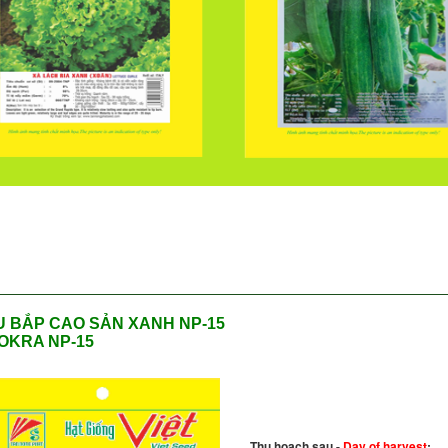
 BẮP CAO SẢN XANH NP-15
OKRA NP-15
Thu hoạch sau -
Day of harvest
: