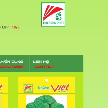
í Minh
(City)
.