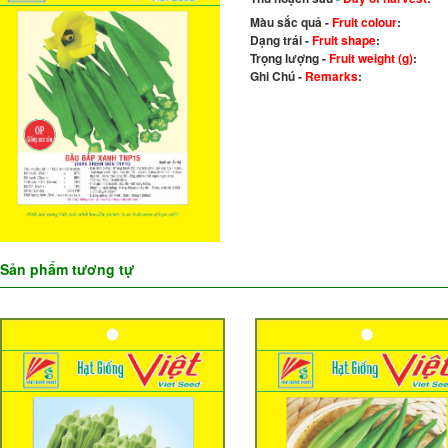
Màu sắc quả -
Fruit colour
:
Dạng trái -
Fruit shape
:
Trọng lượng -
Fruit weight (g)
:
Ghi Chú -
Remarks
:
Sản phẩm tương tự