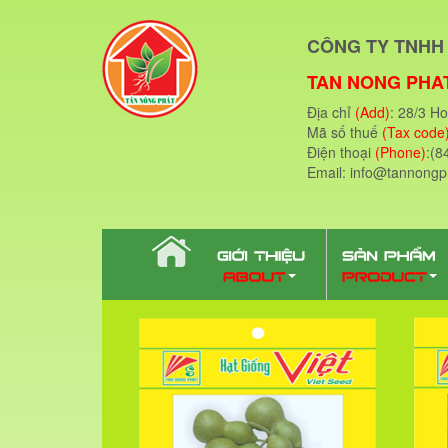
CÔNG TY TNHH 
TAN NONG PHAT
Địa chỉ
(Add)
: 28/3 H
Mã số thuế
(Tax code
Điện thoại
(Phone)
:(8
Email: info@tannong