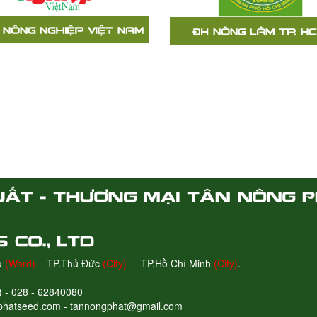
ểu
(Ward)
– TP.Thủ Đức
(City)
– TP.Hồ Chí Minh
(City)
.
) - 028 - 62840080
phatseed.com - tannongphat@gmail.com