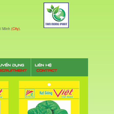
í Minh
(City)
.