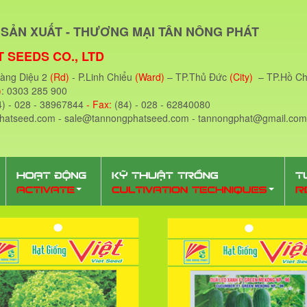
SẢN XUẤT - THƯƠNG MẠI TÂN NÔNG PHÁT
 SEEDS CO., LTD
oàng Diệu 2
(Rd)
- P.Linh Chiểu
(Ward)
– TP.Thủ Đức
(City)
– TP.Hồ Ch
)
: 0303 285 900
4) - 028 - 38967844
- Fax:
(84) - 028 - 62840080
phatseed.com - sale@tannongphatseed.com - tannongphat@gmail.com