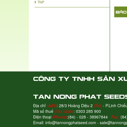
TNP
Địa chỉ
(Add)
: 28/3 Hoàng Diệu 2
(Rd)
- P.Linh Chi
Mã số thuế
(Tax code)
: 0303 285 900
Điện thoại
(Phone)
:(84) - 028 - 38967844
- Fax:
(84
Email: info@tannongphatseed.com - sale@tannong