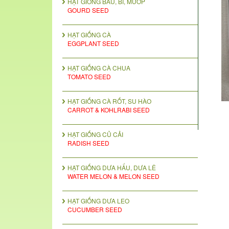
HẠT GIỐNG BẦU, BÍ, MƯỚP
GOURD SEED
HẠT GIỐNG CÀ
EGGPLANT SEED
HẠT GIỐNG CÀ CHUA
TOMATO SEED
HẠT GIỐNG CÀ RỐT, SU HÀO
CARROT & KOHLRABI SEED
HẠT GIỐNG CỦ CẢI
RADISH SEED
HẠT GIỐNG DƯA HẤU, DƯA LÊ
WATER MELON & MELON SEED
HẠT GIỐNG DƯA LEO
CUCUMBER SEED