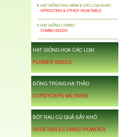
HẠT GIỐNG RAU MẦM & CÁC LOẠI KHÁC
SPROUTING & OTHER VEGETABLE
HẠT GIỐNG COMBO
COMBO SEEDS
HẠT GIỐNG HOA CÁC LOẠI
FLOWER SEEDS
ĐÔNG TRÙNG HẠ THẢO
CORDYCEPS MILITARIS
BỘT RAU CỦ QUẢ SẤY KHÔ
VEGETABLES DRIED POWDER