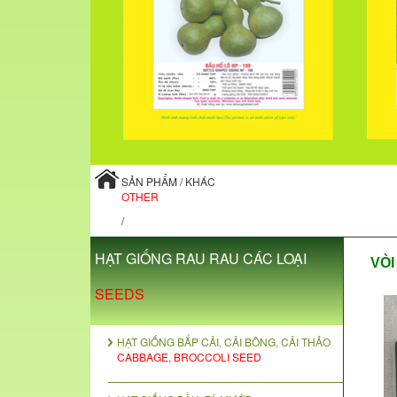
SẢN PHẨM / KHÁC
OTHER
/
HẠT GIỐNG RAU RAU CÁC LOẠI
VÒI
SEEDS
HẠT GIỐNG BẮP CẢI, CẢI BÔNG, CẢI THẢO
CABBAGE, BROCCOLI SEED