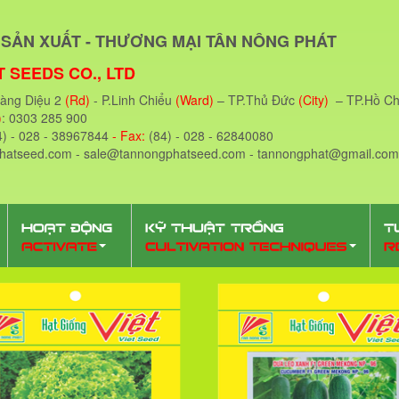
SẢN XUẤT - THƯƠNG MẠI TÂN NÔNG PHÁT
 SEEDS CO., LTD
oàng Diệu 2
(Rd)
- P.Linh Chiểu
(Ward)
– TP.Thủ Đức
(City)
– TP.Hồ Ch
)
: 0303 285 900
4) - 028 - 38967844
- Fax:
(84) - 028 - 62840080
phatseed.com - sale@tannongphatseed.com - tannongphat@gmail.com