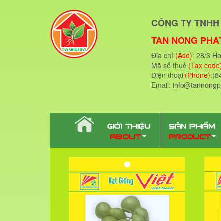
CÔNG TY TNHH 
TAN NONG PHAT
Địa chỉ
(Add)
: 28/3 H
Mã số thuế
(Tax code
Điện thoại
(Phone)
:(8
Email: info@tannong