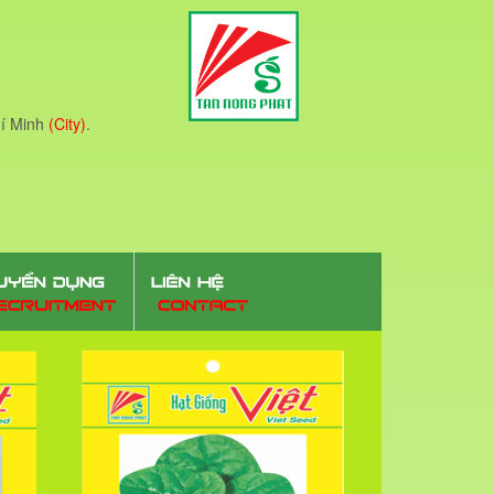
í Minh
(City)
.