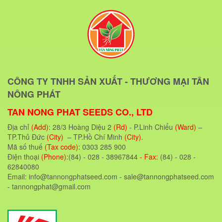
CÔNG TY TNHH SẢN XUẤT - THƯƠNG MẠI TÂN
NÔNG PHÁT
TAN NONG PHAT SEEDS CO., LTD
Địa chỉ
(Add)
: 28/3 Hoàng Diệu 2
(Rd)
- P.Linh Chiểu
(Ward)
–
TP.Thủ Đức
(City)
– TP.Hồ Chí Minh
(City)
.
Mã số thuế
(Tax code)
: 0303 285 900
Điện thoại
(Phone)
:(84) - 028 - 38967844
- Fax:
(84) - 028 -
62840080
Email: info@tannongphatseed.com - sale@tannongphatseed.com
- tannongphat@gmail.com