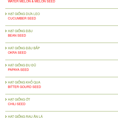
WATER MELON & MELON SEED
HẠT GIỐNG DƯA LEO
CUCUMBER SEED
HẠT GIỐNG ĐẬU
BEAN SEED
HAT GIỐNG ĐẬU BẮP
OKRA SEED
HẠT GIỐNG ĐU ĐỦ
PAPAYA SEED
HẠT GIỐNG KHỔ QUA
BITTER GOURD SEED
HẠT GIỐNG ỚT
CHILI SEED
HẠT GIỐNG RAU ĂN LÁ