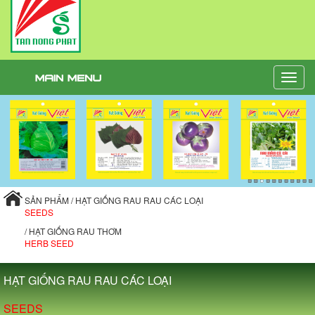
Toggle
naviga
SẢN PHẨM / HẠT GIỐNG RAU RAU CÁC LOẠI
SEEDS
/ HẠT GIỐNG RAU THƠM
HERB SEED
HẠT GIỐNG RAU RAU CÁC LOẠI
SEEDS