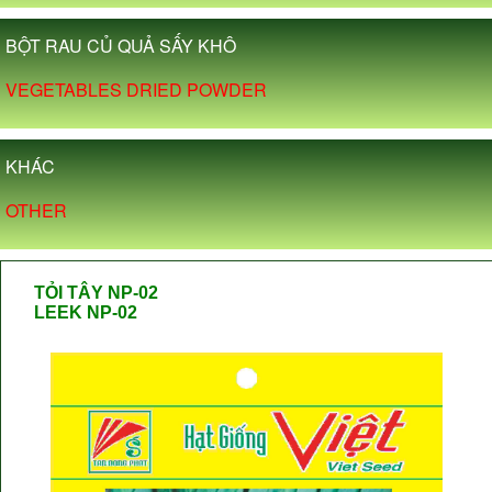
BỘT RAU CỦ QUẢ SẤY KHÔ
VEGETABLES DRIED POWDER
KHÁC
OTHER
TỎI TÂY NP-02
LEEK NP-02