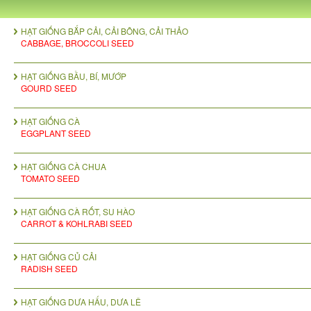
HẠT GIỐNG BẮP CẢI, CẢI BÔNG, CẢI THẢO
CABBAGE, BROCCOLI SEED
HẠT GIỐNG BẦU, BÍ, MƯỚP
GOURD SEED
HẠT GIỐNG CÀ
EGGPLANT SEED
HẠT GIỐNG CÀ CHUA
TOMATO SEED
HẠT GIỐNG CÀ RỐT, SU HÀO
CARROT & KOHLRABI SEED
HẠT GIỐNG CỦ CẢI
RADISH SEED
HẠT GIỐNG DƯA HẤU, DƯA LÊ