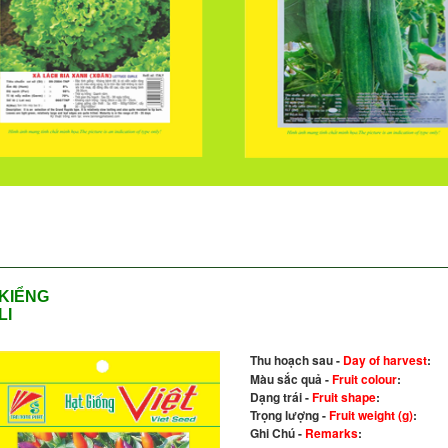
KIỂNG
LI
Thu hoạch sau -
Day of harvest
:
Màu sắc quả -
Fruit colour
:
Dạng trái -
Fruit shape
:
Trọng lượng -
Fruit weight (g)
:
Ghi Chú -
Remarks
: