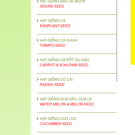
HẠT GIỐNG BẦU, BÍ, MƯỚP
GOURD SEED
HẠT GIỐNG CÀ
EGGPLANT SEED
HẠT GIỐNG CÀ CHUA
TOMATO SEED
HẠT GIỐNG CÀ RỐT, SU HÀO
CARROT & KOHLRABI SEED
HẠT GIỐNG CỦ CẢI
RADISH SEED
HẠT GIỐNG DƯA HẤU, DƯA LÊ
WATER MELON & MELON SEED
HẠT GIỐNG DƯA LEO
CUCUMBER SEED