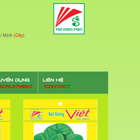
í Minh
(City)
.