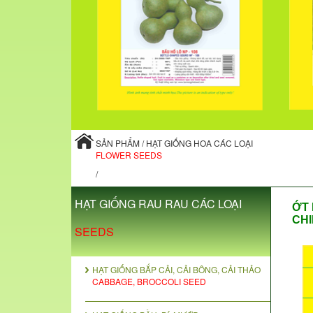
SẢN PHẨM / HẠT GIỐNG HOA CÁC LOẠI
FLOWER SEEDS
/
HẠT GIỐNG RAU RAU CÁC LOẠI
ỚT 
CHI
SEEDS
HẠT GIỐNG BẮP CẢI, CẢI BÔNG, CẢI THẢO
CABBAGE, BROCCOLI SEED