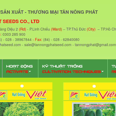
SẢN XUẤT - THƯƠNG MẠI TÂN NÔNG PHÁT
 SEEDS CO., LTD
oàng Diệu 2
(Rd)
- P.Linh Chiểu
(Ward)
– TP.Thủ Đức
(City)
– TP.Hồ Ch
)
: 0303 285 900
4) - 028 - 38967844
- Fax:
(84) - 028 - 62840080
phatseed.com - sale@tannongphatseed.com - tannongphat@gmail.com