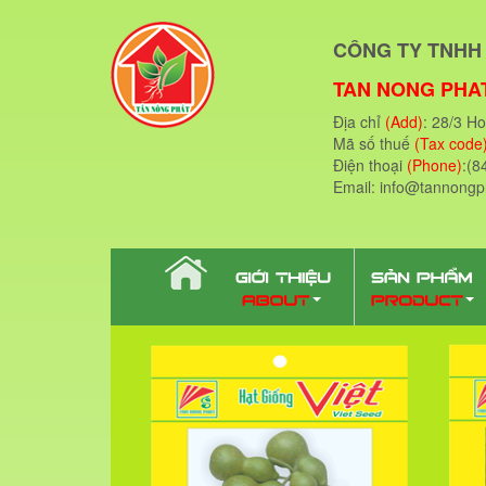
CÔNG TY TNHH 
TAN NONG PHAT
Địa chỉ
(Add)
: 28/3 H
Mã số thuế
(Tax code
Điện thoại
(Phone)
:(8
Email: info@tannong