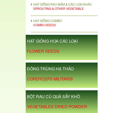
HẠT GIỐNG RAU MẦM & CÁC LOẠI KHÁC
SPROUTING & OTHER VEGETABLE
HẠT GIỐNG COMBO
COMBO SEEDS
HẠT GIỐNG HOA CÁC LOẠI
FLOWER SEEDS
ĐÔNG TRÙNG HẠ THẢO
CORDYCEPS MILITARIS
BỘT RAU CỦ QUẢ SẤY KHÔ
VEGETABLES DRIED POWDER