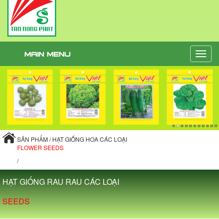
Toggle
naviga
SẢN PHẨM / HẠT GIỐNG HOA CÁC LOẠI
FLOWER SEEDS
/
HẠT GIỐNG RAU RAU CÁC LOẠI
SEEDS