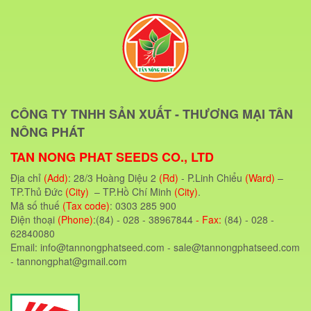
CÔNG TY TNHH SẢN XUẤT - THƯƠNG MẠI TÂN
NÔNG PHÁT
TAN NONG PHAT SEEDS CO., LTD
Địa chỉ
(Add)
: 28/3 Hoàng Diệu 2
(Rd)
- P.Linh Chiểu
(Ward)
–
TP.Thủ Đức
(City)
– TP.Hồ Chí Minh
(City)
.
Mã số thuế
(Tax code)
: 0303 285 900
Điện thoại
(Phone)
:(84) - 028 - 38967844
- Fax:
(84) - 028 -
62840080
Email: info@tannongphatseed.com - sale@tannongphatseed.com
- tannongphat@gmail.com