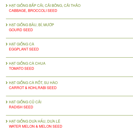
HẠT GIỐNG BẮP CẢI, CẢI BÔNG, CẢI THẢO
CABBAGE, BROCCOLI SEED
HẠT GIỐNG BẦU, BÍ, MƯỚP
GOURD SEED
HẠT GIỐNG CÀ
EGGPLANT SEED
HẠT GIỐNG CÀ CHUA
TOMATO SEED
HẠT GIỐNG CÀ RỐT, SU HÀO
CARROT & KOHLRABI SEED
HẠT GIỐNG CỦ CẢI
RADISH SEED
HẠT GIỐNG DƯA HẤU, DƯA LÊ
WATER MELON & MELON SEED