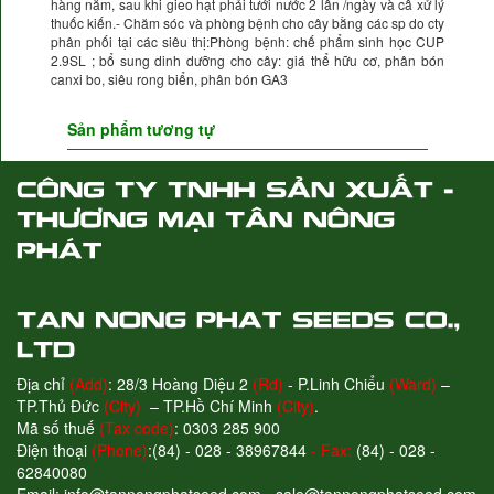
hàng năm, sau khi gieo hạt phải tưới nước 2 lần /ngày và cầ xử lý
thuốc kiến.- Chăm sóc và phòng bệnh cho cây bằng các sp do cty
phân phối tại các siêu thị:Phòng bệnh: chế phẩm sinh học CUP
2.9SL ; bổ sung dinh dưỡng cho cây: giá thể hữu cơ, phân bón
canxi bo, siêu rong biển, phân bón GA3
Sản phẩm tương tự
Địa chỉ
(Add)
: 28/3 Hoàng Diệu 2
(Rd)
- P.Linh Chiểu
(Ward)
–
TP.Thủ Đức
(City)
– TP.Hồ Chí Minh
(City)
.
Mã số thuế
(Tax code)
: 0303 285 900
Điện thoại
(Phone)
:(84) - 028 - 38967844
- Fax:
(84) - 028 -
62840080
Email: info@tannongphatseed.com - sale@tannongphatseed.com