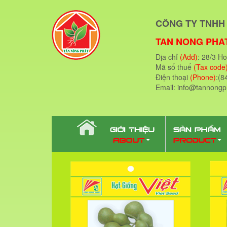
CÔNG TY TNHH 
TAN NONG PHAT
Địa chỉ
(Add)
: 28/3 H
Mã số thuế
(Tax code
Điện thoại
(Phone)
:(8
Email: info@tannong