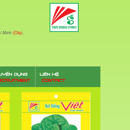
í Minh
(City)
.