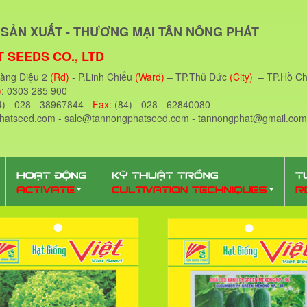
SẢN XUẤT - THƯƠNG MẠI TÂN NÔNG PHÁT
 SEEDS CO., LTD
oàng Diệu 2
(Rd)
- P.Linh Chiểu
(Ward)
– TP.Thủ Đức
(City)
– TP.Hồ Ch
)
: 0303 285 900
4) - 028 - 38967844
- Fax:
(84) - 028 - 62840080
phatseed.com - sale@tannongphatseed.com - tannongphat@gmail.com