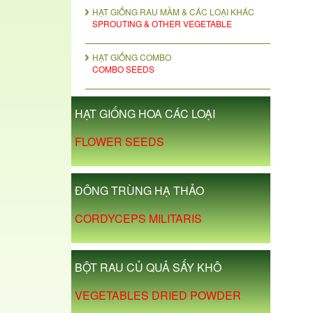
HẠT GIỐNG RAU MẦM & CÁC LOẠI KHÁC
SPROUTING & OTHER VEGETABLE
HẠT GIỐNG COMBO
COMBO SEEDS
HẠT GIỐNG HOA CÁC LOẠI
FLOWER SEEDS
ĐÔNG TRÙNG HẠ THẢO
CORDYCEPS MILITARIS
BỘT RAU CỦ QUẢ SẤY KHÔ
VEGETABLES DRIED POWDER