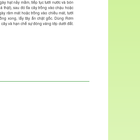
gày hạt nảy mầm, tiếp tục tưới nước và bón
á thật), sau đó tỉa cây trồng vào chậu hoặc
ày râm mát hoặc trồng vào chiều mát, tưới
 trồng xong, lấy tây ấn chặt gốc. Dùng Rơm
 cây và hạn chế sự đóng váng lớp dưới đất.