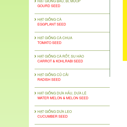
HẠT GIỐNG BẦU, BÍ, MƯỚP
GOURD SEED
HẠT GIỐNG CÀ
EGGPLANT SEED
HẠT GIỐNG CÀ CHUA
TOMATO SEED
HẠT GIỐNG CÀ RỐT, SU HÀO
CARROT & KOHLRABI SEED
HẠT GIỐNG CỦ CẢI
RADISH SEED
HẠT GIỐNG DƯA HẤU, DƯA LÊ
WATER MELON & MELON SEED
HẠT GIỐNG DƯA LEO
CUCUMBER SEED