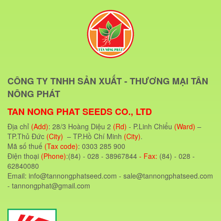
CÔNG TY TNHH SẢN XUẤT - THƯƠNG MẠI TÂN
NÔNG PHÁT
TAN NONG PHAT SEEDS CO., LTD
Địa chỉ
(Add)
: 28/3 Hoàng Diệu 2
(Rd)
- P.Linh Chiểu
(Ward)
–
TP.Thủ Đức
(City)
– TP.Hồ Chí Minh
(City)
.
Mã số thuế
(Tax code)
: 0303 285 900
Điện thoại
(Phone)
:(84) - 028 - 38967844
- Fax:
(84) - 028 -
62840080
Email: info@tannongphatseed.com - sale@tannongphatseed.com
- tannongphat@gmail.com