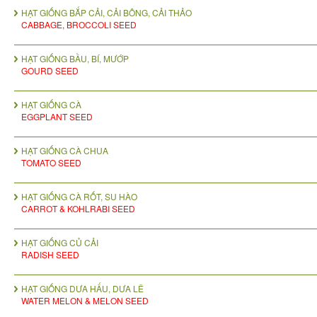
HẠT GIỐNG BẮP CẢI, CẢI BÔNG, CẢI THẢO
CABBAGE, BROCCOLI SEED
HẠT GIỐNG BẦU, BÍ, MƯỚP
GOURD SEED
HẠT GIỐNG CÀ
EGGPLANT SEED
HẠT GIỐNG CÀ CHUA
TOMATO SEED
HẠT GIỐNG CÀ RỐT, SU HÀO
CARROT & KOHLRABI SEED
HẠT GIỐNG CỦ CẢI
RADISH SEED
HẠT GIỐNG DƯA HẤU, DƯA LÊ
WATER MELON & MELON SEED