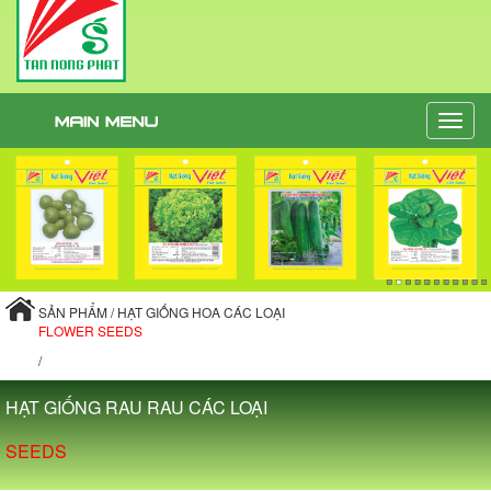
Toggle
naviga
SẢN PHẨM / HẠT GIỐNG HOA CÁC LOẠI
FLOWER SEEDS
/
HẠT GIỐNG RAU RAU CÁC LOẠI
SEEDS