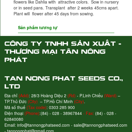
flowers like Dahlia with attractive colors. Sow in nursery
or in seed pans. Transplant after 2 weeks 45cms apart.
Plant will flower after 45 days from sowing.
Sản phẩm tương tự
Địa chỉ
(Add)
: 28/3 Hoàng Diệu 2
(Rd)
- P.Linh Chiểu
(Ward)
–
TP.Thủ Đức
(City)
– TP.Hồ Chí Minh
(City)
.
Mã số thuế
(Tax code)
: 0303 285 900
Điện thoại
(Phone)
:(84) - 028 - 38967844
- Fax:
(84) - 028 -
62840080
Email: info@tannongphatseed.com - sale@tannongphatseed.com
- tannongphat@gmail.com