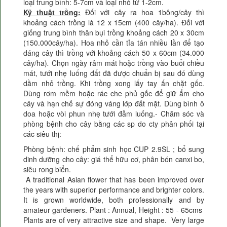
loại trung bình: 5-7cm và loại nhỏ từ 1-2cm.
Kỹ thuật trồng:
Đối với cây ra hoa 1bông/cây thì
khoảng cách trồng là 12 x 15cm (400 cây/ha). Đối với
giống trung bình thân bụi trồng khoảng cách 20 x 30cm
(150.000cây/ha). Hoa nhỏ cần tỉa tán nhiều lần để tạo
dáng cây thì trồng với khoảng cách 50 x 60cm (34.000
cây/ha)
.
Chọn ngày râm mát hoặc trồng vào buổi chiều
mát, tưới nhẹ luống đất đã được chuẩn bị sau đó dùng
dầm nhỏ trồng. Khi trồng xong lấy tay ấn chặt gốc.
Dùng rơm mềm hoặc rác che phủ gốc để giữ ẩm cho
cây và hạn chế sự đóng váng lớp đất mặt. Dùng bình ô
doa hoặc vòi phun nhẹ tưới đẫm luống.- Chăm sóc và
phòng bệnh cho cây bằng các sp do cty phân phối tại
các siêu thị:
Phòng bệnh: chế phẩm sinh học CUP 2.9SL ; bổ sung
dinh dưỡng cho cây: giá thể hữu cơ, phân bón canxi bo,
siêu rong biển.
A traditional Asian flower that has been improved over
the years with superior performance and brighter colors.
It is grown worldwide, both professionally and by
amateur gardeners. Plant : Annual, Height : 55 - 65cms
Plants are of very attractive size and shape. Very large