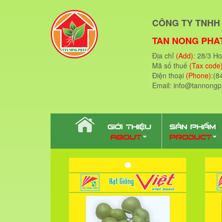
CÔNG TY TNHH 
TAN NONG PHAT
Địa chỉ
(Add)
: 28/3 H
Mã số thuế
(Tax code
Điện thoại
(Phone)
:(8
Email: info@tannong