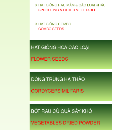
HẠT GIỐNG RAU MẦM & CÁC LOẠI KHÁC
SPROUTING & OTHER VEGETABLE
HẠT GIỐNG COMBO
COMBO SEEDS
HẠT GIỐNG HOA CÁC LOẠI
FLOWER SEEDS
ĐÔNG TRÙNG HẠ THẢO
CORDYCEPS MILITARIS
BỘT RAU CỦ QUẢ SẤY KHÔ
VEGETABLES DRIED POWDER