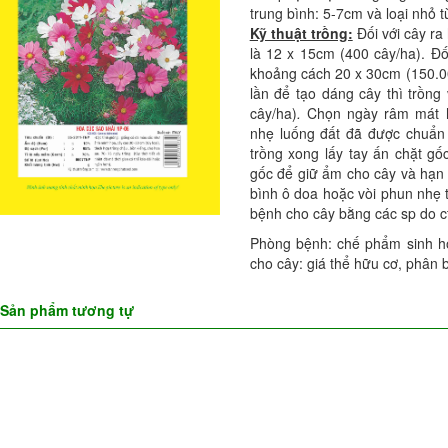
trung bình: 5-7cm và loại nhỏ 
Kỹ thuật trồng:
Đối với cây ra
là 12 x 15cm (400 cây/ha). Đối
khoảng cách 20 x 30cm (150.00
lần để tạo dáng cây thì trồn
cây/ha)
.
Chọn ngày râm mát ho
nhẹ luống đất đã được chuẩn
trồng xong lấy tay ấn chặt 
gốc để giữ ẩm cho cây và hạn
bình ô doa hoặc vòi phun nhẹ
bệnh cho cây bằng các sp do cty
Phòng bệnh: chế phẩm sinh h
cho cây: giá thể hữu cơ, phân b
Sản phẩm tương tự