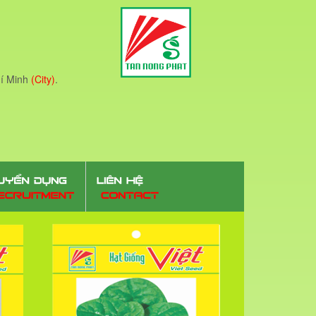
í Minh
(City)
.