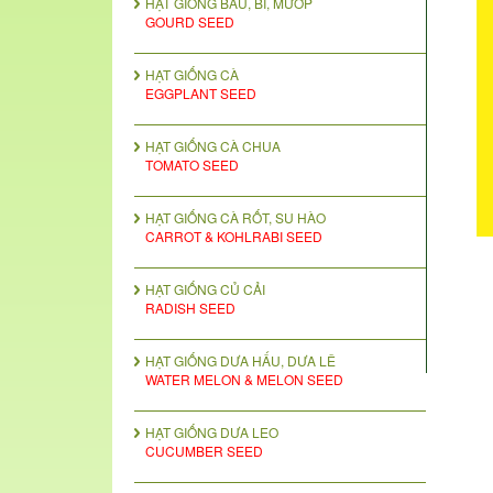
HẠT GIỐNG BẦU, BÍ, MƯỚP
GOURD SEED
HẠT GIỐNG CÀ
EGGPLANT SEED
HẠT GIỐNG CÀ CHUA
TOMATO SEED
HẠT GIỐNG CÀ RỐT, SU HÀO
CARROT & KOHLRABI SEED
HẠT GIỐNG CỦ CẢI
RADISH SEED
HẠT GIỐNG DƯA HẤU, DƯA LÊ
WATER MELON & MELON SEED
HẠT GIỐNG DƯA LEO
CUCUMBER SEED