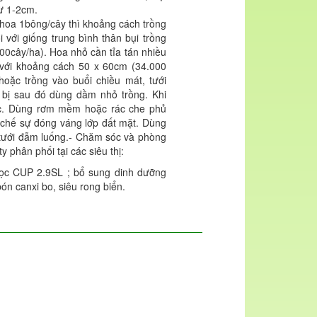
từ 1-2cm.
 hoa 1bông/cây thì khoảng cách trồng
 với giống trung bình thân bụi trồng
0cây/ha). Hoa nhỏ cần tỉa tán nhiều
g với khoảng cách 50 x 60cm (34.000
ặc trồng vào buổi chiều mát, tưới
 bị sau đó dùng dầm nhỏ trồng. Khi
gốc. Dùng rơm mềm hoặc rác che phủ
 chế sự đóng váng lớp đất mặt. Dùng
 tưới đẫm luống.- Chăm sóc và phòng
 phân phối tại các siêu thị:
ọc CUP 2.9SL ; bổ sung dinh dưỡng
ón canxi bo, siêu rong biển.