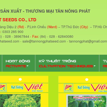
SẢN XUẤT - THƯƠNG MẠI TÂN NÔNG PHÁT
 SEEDS CO., LTD
oàng Diệu 2
(Rd)
- P.Linh Chiểu
(Ward)
– TP.Thủ Đức
(City)
– TP.Hồ Ch
)
: 0303 285 900
4) - 028 - 38967844
- Fax:
(84) - 028 - 62840080
phatseed.com - sale@tannongphatseed.com - tannongphat@gmail.com