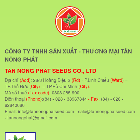
CÔNG TY TNHH SẢN XUẤT - THƯƠNG MẠI TÂN
NÔNG PHÁT
TAN NONG PHAT SEEDS CO., LTD
Địa chỉ
(Add)
: 28/3 Hoàng Diệu 2
(Rd)
- P.Linh Chiểu
(Ward)
–
TP.Thủ Đức
(City)
– TP.Hồ Chí Minh
(City)
.
Mã số thuế
(Tax code)
: 0303 285 900
Điện thoại
(Phone)
:(84) - 028 - 38967844
- Fax:
(84) - 028 -
62840080
Email: info@tannongphatseed.com - sale@tannongphatseed.com
- tannongphat@gmail.com