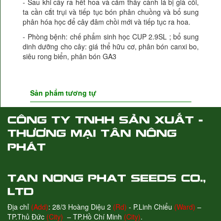
- Sau khi cây ra hết hoa và cảm thấy cành lá bị già cỗi,
ta cần cắt trụi và tiếp tục bón phân chuồng và bổ sung
phân hóa học để cây đâm chồi mới và tiếp tục ra hoa.
- Phòng bệnh: chế phẩm sinh học CUP 2.9SL ; bổ sung
dinh dưỡng cho cây: giá thể hữu cơ, phân bón canxi bo,
siêu rong biển, phân bón GA3
Sản phẩm tương tự
Địa chỉ
(Add)
: 28/3 Hoàng Diệu 2
(Rd)
- P.Linh Chiểu
(Ward)
–
TP.Thủ Đức
(City)
– TP.Hồ Chí Minh
(City)
.