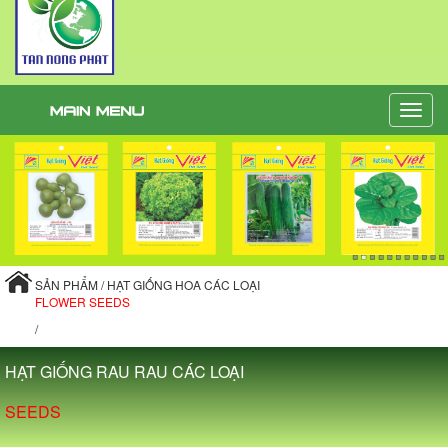
Toggle
naviga
SẢN PHẨM / HẠT GIỐNG HOA CÁC LOẠI
FLOWER SEEDS
/
HẠT GIỐNG RAU RAU CÁC LOẠI
SEEDS