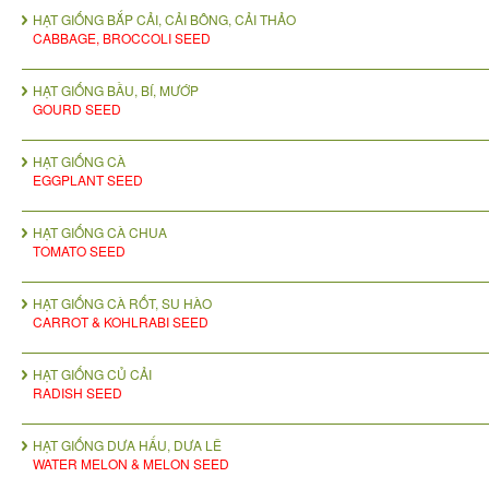
HẠT GIỐNG BẮP CẢI, CẢI BÔNG, CẢI THẢO
CABBAGE, BROCCOLI SEED
HẠT GIỐNG BẦU, BÍ, MƯỚP
GOURD SEED
HẠT GIỐNG CÀ
EGGPLANT SEED
HẠT GIỐNG CÀ CHUA
TOMATO SEED
HẠT GIỐNG CÀ RỐT, SU HÀO
CARROT & KOHLRABI SEED
HẠT GIỐNG CỦ CẢI
RADISH SEED
HẠT GIỐNG DƯA HẤU, DƯA LÊ
WATER MELON & MELON SEED