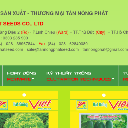
SẢN XUẤT - THƯƠNG MẠI TÂN NÔNG PHÁT
 SEEDS CO., LTD
oàng Diệu 2
(Rd)
- P.Linh Chiểu
(Ward)
– TP.Thủ Đức
(City)
– TP.Hồ Ch
)
: 0303 285 900
4) - 028 - 38967844
- Fax:
(84) - 028 - 62840080
phatseed.com - sale@tannongphatseed.com - tannongphat@gmail.com