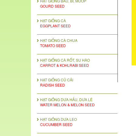
HẠT GIỐNG BẦU, BÍ, MƯỚP
GOURD SEED
HẠT GIỐNG CÀ
EGGPLANT SEED
HẠT GIỐNG CÀ CHUA
TOMATO SEED
HẠT GIỐNG CÀ RỐT, SU HÀO
CARROT & KOHLRABI SEED
HẠT GIỐNG CỦ CẢI
RADISH SEED
HẠT GIỐNG DƯA HẤU, DƯA LÊ
WATER MELON & MELON SEED
HẠT GIỐNG DƯA LEO
CUCUMBER SEED