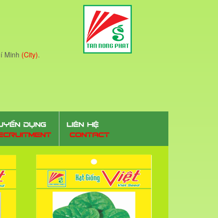
í Minh
(City)
.