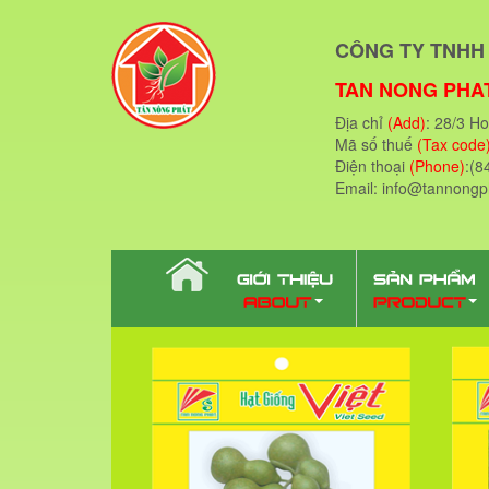
CÔNG TY TNHH 
TAN NONG PHAT
Địa chỉ
(Add)
: 28/3 H
Mã số thuế
(Tax code
Điện thoại
(Phone)
:(8
Email: info@tannong