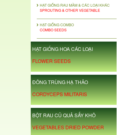
HẠT GIỐNG RAU MẦM & CÁC LOẠI KHÁC
SPROUTING & OTHER VEGETABLE
HẠT GIỐNG COMBO
COMBO SEEDS
HẠT GIỐNG HOA CÁC LOẠI
FLOWER SEEDS
ĐÔNG TRÙNG HẠ THẢO
CORDYCEPS MILITARIS
BỘT RAU CỦ QUẢ SẤY KHÔ
VEGETABLES DRIED POWDER