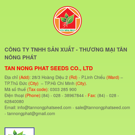
CÔNG TY TNHH SẢN XUẤT - THƯƠNG MẠI TÂN
NÔNG PHÁT
TAN NONG PHAT SEEDS CO., LTD
Địa chỉ
(Add)
: 28/3 Hoàng Diệu 2
(Rd)
- P.Linh Chiểu
(Ward)
–
TP.Thủ Đức
(City)
– TP.Hồ Chí Minh
(City)
.
Mã số thuế
(Tax code)
: 0303 285 900
Điện thoại
(Phone)
:(84) - 028 - 38967844
- Fax:
(84) - 028 -
62840080
Email: info@tannongphatseed.com - sale@tannongphatseed.com
- tannongphat@gmail.com