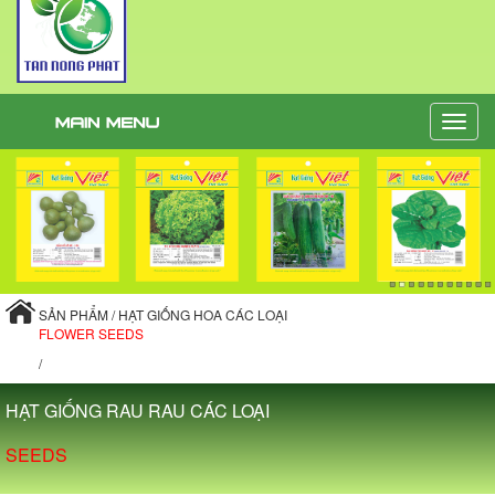
Toggle
naviga
SẢN PHẨM / HẠT GIỐNG HOA CÁC LOẠI
FLOWER SEEDS
/
HẠT GIỐNG RAU RAU CÁC LOẠI
SEEDS