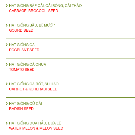
HẠT GIỐNG BẮP CẢI, CẢI BÔNG, CẢI THẢO
CABBAGE, BROCCOLI SEED
HẠT GIỐNG BẦU, BÍ, MƯỚP
GOURD SEED
HẠT GIỐNG CÀ
EGGPLANT SEED
HẠT GIỐNG CÀ CHUA
TOMATO SEED
HẠT GIỐNG CÀ RỐT, SU HÀO
CARROT & KOHLRABI SEED
HẠT GIỐNG CỦ CẢI
RADISH SEED
HẠT GIỐNG DƯA HẤU, DƯA LÊ
WATER MELON & MELON SEED