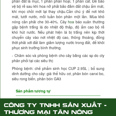
phần đất lá mục, 1 phần phân hoại, 1 phần cát. Để bảo
vệ bộ rễ sau khì hoa nở phải bảo đảm đất chậu ẩm mát,
khi mọc chồi mới lại thay chậu.Cần chú ý để nơi khô
mát, tưới nước, mỗi tuần bón phân một lần. Mùa khô
nóng cần phải che 30-40%. Cây
hoa
báo xuân thường
gặp bệnh trắng lá do nhiệt độ thấp, độ ẩm cao bộ rễ
khó hút nước. Nếu phát hiện lá bị trắng nên kịp thời
chuyển cây vào nơi nhiệt độ cao, thông thoáng, đồng
thời phải xới đất làm giảm lượng nước trong đất, để khôi
phục sinh trưởng bình thường.
- Chăm sóc và phòng bệnh cho cây bằng các sp do cty
phân phối tại các siêu thị:
Phòng bệnh: chế phẩm sinh học CUP 2.9SL ; bổ sung
dinh dưỡng cho cây: giá thể hữu cơ, phân bón canxi bo,
siêu rong biển, phân bón GA3
Sản phẩm tương tự