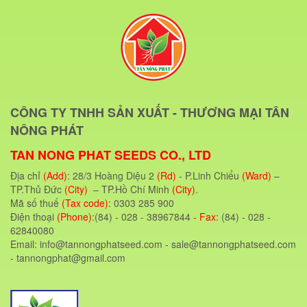
CÔNG TY TNHH SẢN XUẤT - THƯƠNG MẠI TÂN
NÔNG PHÁT
TAN NONG PHAT SEEDS CO., LTD
Địa chỉ
(Add)
: 28/3 Hoàng Diệu 2
(Rd)
- P.Linh Chiểu
(Ward)
–
TP.Thủ Đức
(City)
– TP.Hồ Chí Minh
(City)
.
Mã số thuế
(Tax code)
: 0303 285 900
Điện thoại
(Phone)
:(84) - 028 - 38967844
- Fax:
(84) - 028 -
62840080
Email: info@tannongphatseed.com - sale@tannongphatseed.com
- tannongphat@gmail.com