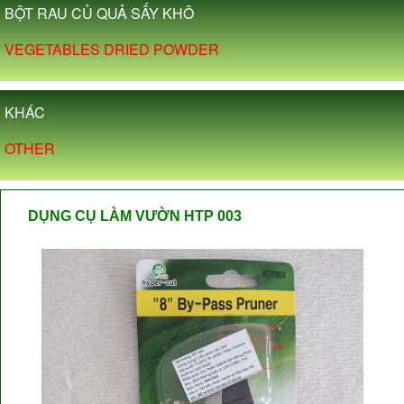
BỘT RAU CỦ QUẢ SẤY KHÔ
VEGETABLES DRIED POWDER
KHÁC
OTHER
DỤNG CỤ LÀM VƯỜN HTP 003