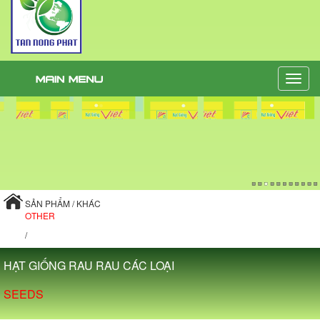
Toggle
naviga
SẢN PHẨM / KHÁC
OTHER
/
HẠT GIỐNG RAU RAU CÁC LOẠI
SEEDS