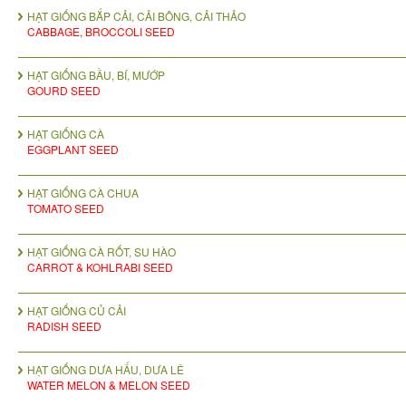
HẠT GIỐNG BẮP CẢI, CẢI BÔNG, CẢI THẢO
CABBAGE, BROCCOLI SEED
HẠT GIỐNG BẦU, BÍ, MƯỚP
GOURD SEED
HẠT GIỐNG CÀ
EGGPLANT SEED
HẠT GIỐNG CÀ CHUA
TOMATO SEED
HẠT GIỐNG CÀ RỐT, SU HÀO
CARROT & KOHLRABI SEED
HẠT GIỐNG CỦ CẢI
RADISH SEED
HẠT GIỐNG DƯA HẤU, DƯA LÊ
WATER MELON & MELON SEED