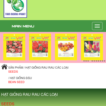
Toggle
naviga
SẢN PHẨM / HẠT GIỐNG RAU RAU CÁC LOẠI
SEEDS
/ HẠT GIỐNG ĐẬU
BEAN SEED
HẠT GIỐNG RAU RAU CÁC LOẠI
SEEDS