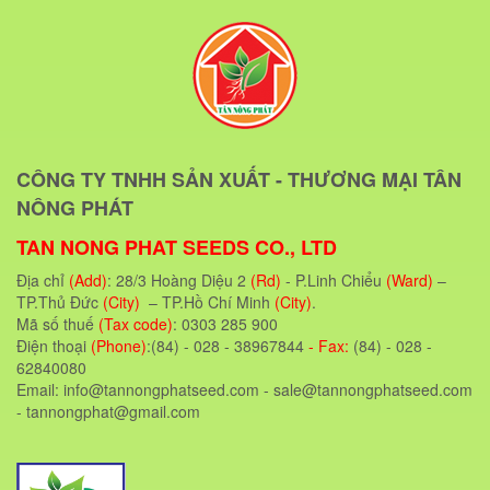
CÔNG TY TNHH SẢN XUẤT - THƯƠNG MẠI TÂN
NÔNG PHÁT
TAN NONG PHAT SEEDS CO., LTD
Địa chỉ
(Add)
: 28/3 Hoàng Diệu 2
(Rd)
- P.Linh Chiểu
(Ward)
–
TP.Thủ Đức
(City)
– TP.Hồ Chí Minh
(City)
.
Mã số thuế
(Tax code)
: 0303 285 900
Điện thoại
(Phone)
:(84) - 028 - 38967844
- Fax:
(84) - 028 -
62840080
Email: info@tannongphatseed.com - sale@tannongphatseed.com
- tannongphat@gmail.com