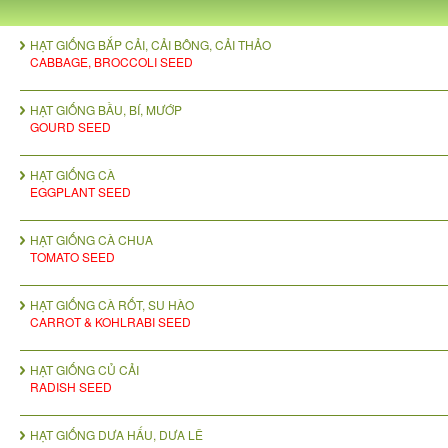
HẠT GIỐNG BẮP CẢI, CẢI BÔNG, CẢI THẢO
CABBAGE, BROCCOLI SEED
HẠT GIỐNG BẦU, BÍ, MƯỚP
GOURD SEED
HẠT GIỐNG CÀ
EGGPLANT SEED
HẠT GIỐNG CÀ CHUA
TOMATO SEED
HẠT GIỐNG CÀ RỐT, SU HÀO
CARROT & KOHLRABI SEED
HẠT GIỐNG CỦ CẢI
RADISH SEED
HẠT GIỐNG DƯA HẤU, DƯA LÊ