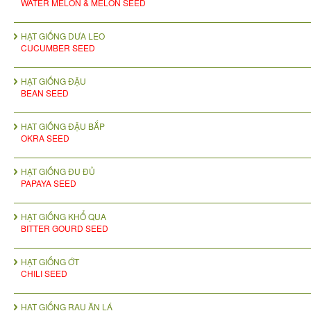
WATER MELON & MELON SEED
HẠT GIỐNG DƯA LEO
CUCUMBER SEED
HẠT GIỐNG ĐẬU
BEAN SEED
HAT GIỐNG ĐẬU BẮP
OKRA SEED
HẠT GIỐNG ĐU ĐỦ
PAPAYA SEED
HẠT GIỐNG KHỔ QUA
BITTER GOURD SEED
HẠT GIỐNG ỚT
CHILI SEED
HẠT GIỐNG RAU ĂN LÁ