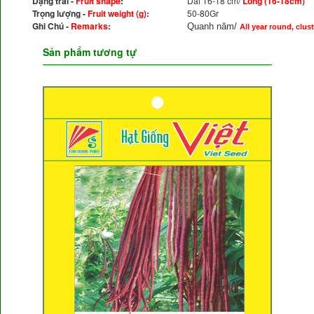
Dạng trái -
Fruit shape
:
Dài 16-18 cm/
Long (16-18cm)
Trọng lượng -
Fruit weight (g)
:
50-80Gr
Ghi Chú -
Remarks
:
Quanh năm/
All year round, clust
Sản phẩm tương tự