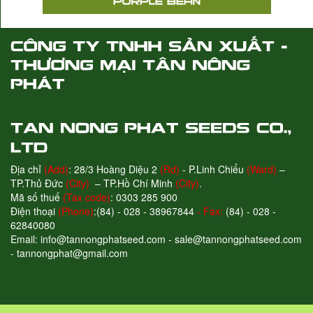
Địa chỉ
(Add)
: 28/3 Hoàng Diệu 2
(Rd)
- P.Linh Chiểu
(Ward)
–
TP.Thủ Đức
(City)
– TP.Hồ Chí Minh
(City)
.
Mã số thuế
(Tax code)
: 0303 285 900
Điện thoại
(Phone)
:(84) - 028 - 38967844
- Fax:
(84) - 028 -
62840080
Email: info@tannongphatseed.com - sale@tannongphatseed.com
- tannongphat@gmail.com