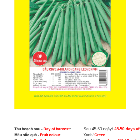
Thu hoạch sau -
Day of harvest
:
Sau 45-50 ngày/
45-50 days af
Màu sắc quả -
Fruit colour
:
Xanh/
Green