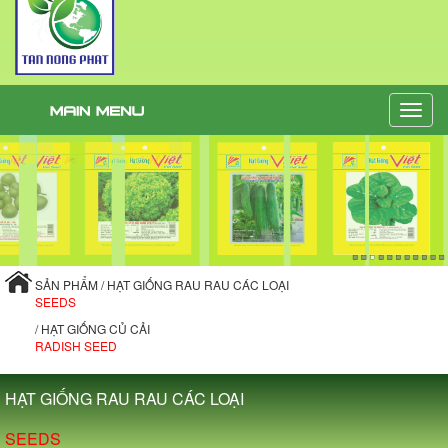
Toggle
naviga
SẢN PHẨM / HẠT GIỐNG RAU RAU CÁC LOẠI
SEEDS
/ HẠT GIỐNG CỦ CẢI
RADISH SEED
HẠT GIỐNG RAU RAU CÁC LOẠI
SEEDS