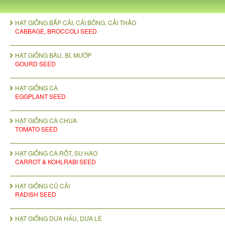
HẠT GIỐNG BẮP CẢI, CẢI BÔNG, CẢI THẢO
CABBAGE, BROCCOLI SEED
HẠT GIỐNG BẦU, BÍ, MƯỚP
GOURD SEED
HẠT GIỐNG CÀ
EGGPLANT SEED
HẠT GIỐNG CÀ CHUA
TOMATO SEED
HẠT GIỐNG CÀ RỐT, SU HÀO
CARROT & KOHLRABI SEED
HẠT GIỐNG CỦ CẢI
RADISH SEED
HẠT GIỐNG DƯA HẤU, DƯA LÊ