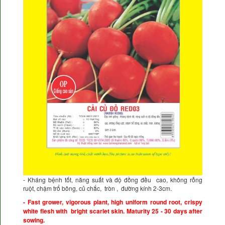
- Kháng bệnh tốt, năng suất và độ đồng đều cao, không rỗng
ruột, chậm trổ bông, củ chắc, tròn , đường kính 2-3cm.
- Fast grower, vigorous plant, high uniform round root, crispy
white flesh with bright scarlet skin. Maturity 25 - 30 days after
sowing.