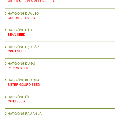
WATER MELON & MELON SEED
HẠT GIỐNG DƯA LEO
CUCUMBER SEED
HẠT GIỐNG ĐẬU
BEAN SEED
HAT GIỐNG ĐẬU BẮP
OKRA SEED
HẠT GIỐNG ĐU ĐỦ
PAPAYA SEED
HẠT GIỐNG KHỔ QUA
BITTER GOURD SEED
HẠT GIỐNG ỚT
CHILI SEED
HẠT GIỐNG RAU ĂN LÁ