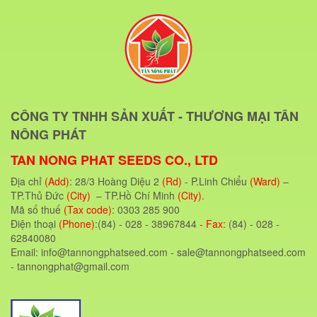
CÔNG TY TNHH SẢN XUẤT - THƯƠNG MẠI TÂN
NÔNG PHÁT
TAN NONG PHAT SEEDS CO., LTD
Địa chỉ
(Add)
: 28/3 Hoàng Diệu 2
(Rd)
- P.Linh Chiểu
(Ward)
–
TP.Thủ Đức
(City)
– TP.Hồ Chí Minh
(City)
.
Mã số thuế
(Tax code)
: 0303 285 900
Điện thoại
(Phone)
:(84) - 028 - 38967844
- Fax:
(84) - 028 -
62840080
Email: info@tannongphatseed.com - sale@tannongphatseed.com
- tannongphat@gmail.com