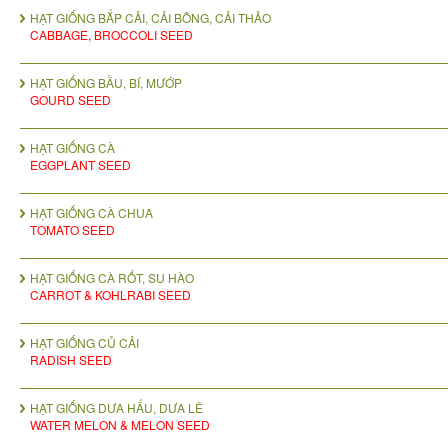
HẠT GIỐNG BẮP CẢI, CẢI BÔNG, CẢI THẢO
CABBAGE, BROCCOLI SEED
HẠT GIỐNG BẦU, BÍ, MƯỚP
GOURD SEED
HẠT GIỐNG CÀ
EGGPLANT SEED
HẠT GIỐNG CÀ CHUA
TOMATO SEED
HẠT GIỐNG CÀ RỐT, SU HÀO
CARROT & KOHLRABI SEED
HẠT GIỐNG CỦ CẢI
RADISH SEED
HẠT GIỐNG DƯA HẤU, DƯA LÊ
WATER MELON & MELON SEED