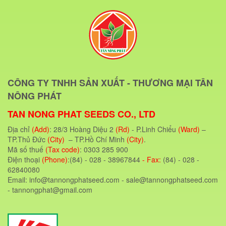
CÔNG TY TNHH SẢN XUẤT - THƯƠNG MẠI TÂN
NÔNG PHÁT
TAN NONG PHAT SEEDS CO., LTD
Địa chỉ
(Add)
: 28/3 Hoàng Diệu 2
(Rd)
- P.Linh Chiểu
(Ward)
–
TP.Thủ Đức
(City)
– TP.Hồ Chí Minh
(City)
.
Mã số thuế
(Tax code)
: 0303 285 900
Điện thoại
(Phone)
:(84) - 028 - 38967844
- Fax:
(84) - 028 -
62840080
Email: info@tannongphatseed.com - sale@tannongphatseed.com
- tannongphat@gmail.com