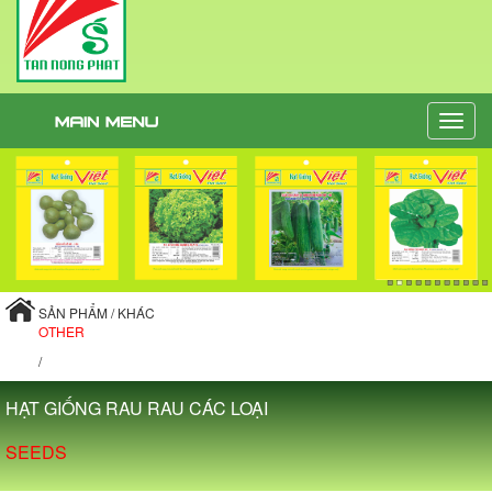
Toggle
naviga
SẢN PHẨM / KHÁC
OTHER
/
HẠT GIỐNG RAU RAU CÁC LOẠI
SEEDS