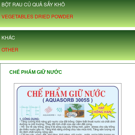
BỘT RAU CỦ QUẢ SẤY KHÔ
VEGETABLES DRIED POWDER
KHÁC
OTHER
CHẾ PHẨM GIỮ NƯỚC