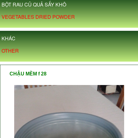
BỘT RAU CỦ QUẢ SẤY KHÔ
VEGETABLES DRIED POWDER
KHÁC
OTHER
CHẬU MỀM f 28