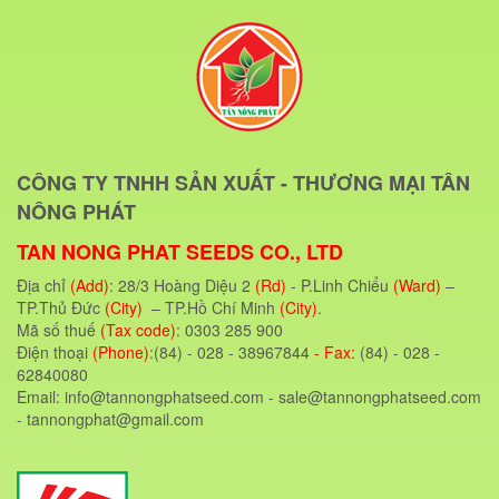
CÔNG TY TNHH SẢN XUẤT - THƯƠNG MẠI TÂN
NÔNG PHÁT
TAN NONG PHAT SEEDS CO., LTD
Địa chỉ
(Add)
: 28/3 Hoàng Diệu 2
(Rd)
- P.Linh Chiểu
(Ward)
–
TP.Thủ Đức
(City)
– TP.Hồ Chí Minh
(City)
.
Mã số thuế
(Tax code)
: 0303 285 900
Điện thoại
(Phone)
:(84) - 028 - 38967844
- Fax:
(84) - 028 -
62840080
Email: info@tannongphatseed.com - sale@tannongphatseed.com
- tannongphat@gmail.com