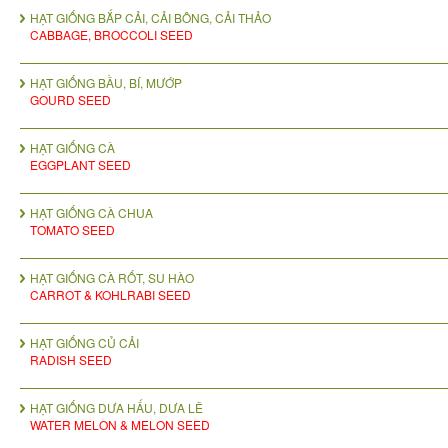
HẠT GIỐNG BẮP CẢI, CẢI BÔNG, CẢI THẢO
CABBAGE, BROCCOLI SEED
HẠT GIỐNG BẦU, BÍ, MƯỚP
GOURD SEED
HẠT GIỐNG CÀ
EGGPLANT SEED
HẠT GIỐNG CÀ CHUA
TOMATO SEED
HẠT GIỐNG CÀ RỐT, SU HÀO
CARROT & KOHLRABI SEED
HẠT GIỐNG CỦ CẢI
RADISH SEED
HẠT GIỐNG DƯA HẤU, DƯA LÊ
WATER MELON & MELON SEED