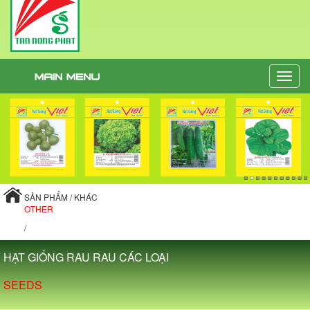
Toggle
naviga
SẢN PHẨM / KHÁC
OTHER
/
HẠT GIỐNG RAU RAU CÁC LOẠI
SEEDS