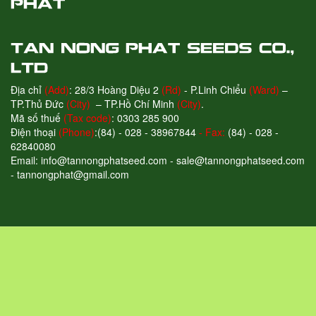
Địa chỉ
(Add)
: 28/3 Hoàng Diệu 2
(Rd)
- P.Linh Chiểu
(Ward)
–
TP.Thủ Đức
(City)
– TP.Hồ Chí Minh
(City)
.
Mã số thuế
(Tax code)
: 0303 285 900
Điện thoại
(Phone)
:(84) - 028 - 38967844
- Fax:
(84) - 028 -
62840080
Email: info@tannongphatseed.com - sale@tannongphatseed.com
- tannongphat@gmail.com