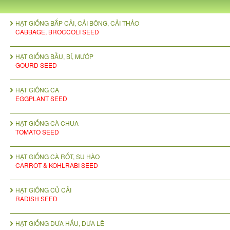
HẠT GIỐNG BẮP CẢI, CẢI BÔNG, CẢI THẢO
CABBAGE, BROCCOLI SEED
HẠT GIỐNG BẦU, BÍ, MƯỚP
GOURD SEED
HẠT GIỐNG CÀ
EGGPLANT SEED
HẠT GIỐNG CÀ CHUA
TOMATO SEED
HẠT GIỐNG CÀ RỐT, SU HÀO
CARROT & KOHLRABI SEED
HẠT GIỐNG CỦ CẢI
RADISH SEED
HẠT GIỐNG DƯA HẤU, DƯA LÊ