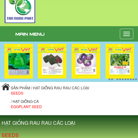
Toggle
naviga
SẢN PHẨM / HẠT GIỐNG RAU RAU CÁC LOẠI
SEEDS
/ HẠT GIỐNG CÀ
EGGPLANT SEED
HẠT GIỐNG RAU RAU CÁC LOẠI
SEEDS