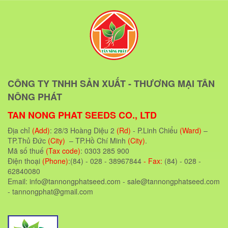
CÔNG TY TNHH SẢN XUẤT - THƯƠNG MẠI TÂN
NÔNG PHÁT
TAN NONG PHAT SEEDS CO., LTD
Địa chỉ
(Add)
: 28/3 Hoàng Diệu 2
(Rd)
- P.Linh Chiểu
(Ward)
–
TP.Thủ Đức
(City)
– TP.Hồ Chí Minh
(City)
.
Mã số thuế
(Tax code)
: 0303 285 900
Điện thoại
(Phone)
:(84) - 028 - 38967844
- Fax:
(84) - 028 -
62840080
Email: info@tannongphatseed.com - sale@tannongphatseed.com
- tannongphat@gmail.com