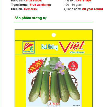
Dạng trái -
Fruit shape
:
Trái tròn/
Oval shape
Trọng lượng -
Fruit weight (g)
:
120-150 gram
Ghi Chú -
Remarks
:
Quanh năm/
All year round
Sản phẩm tương tự