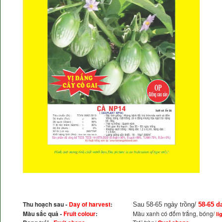
Thu hoạch sau -
Day of harvest
:
Sau 58-65 ngày trồng/
58-65 da
Màu sắc quả -
Fruit colour
:
Màu xanh có đốm trắng, bóng/
li