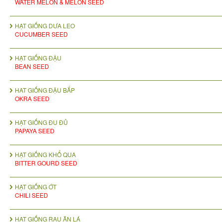
WATER MELON & MELON SEED
HẠT GIỐNG DƯA LEO
CUCUMBER SEED
HẠT GIỐNG ĐẬU
BEAN SEED
HAT GIỐNG ĐẬU BẮP
OKRA SEED
HẠT GIỐNG ĐU ĐỦ
PAPAYA SEED
HẠT GIỐNG KHỔ QUA
BITTER GOURD SEED
HẠT GIỐNG ỚT
CHILI SEED
HẠT GIỐNG RAU ĂN LÁ