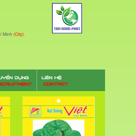
í Minh
(City)
.