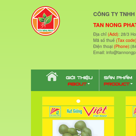
CÔNG TY TNHH 
TAN NONG PHAT
Địa chỉ
(Add)
: 28/3 H
Mã số thuế
(Tax code
Điện thoại
(Phone)
:(8
Email: info@tannong