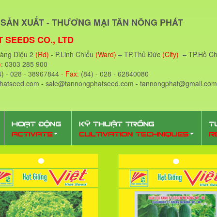
SẢN XUẤT - THƯƠNG MẠI TÂN NÔNG PHÁT
 SEEDS CO., LTD
oàng Diệu 2
(Rd)
- P.Linh Chiểu
(Ward)
– TP.Thủ Đức
(City)
– TP.Hồ Ch
)
: 0303 285 900
4) - 028 - 38967844
- Fax:
(84) - 028 - 62840080
phatseed.com - sale@tannongphatseed.com - tannongphat@gmail.com