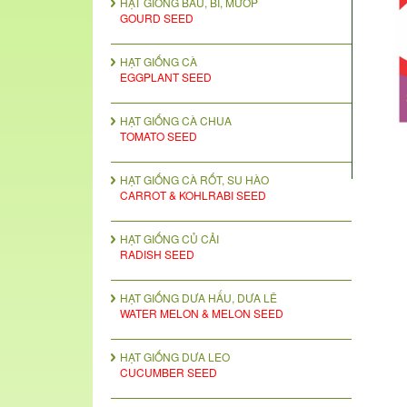
HẠT GIỐNG BẦU, BÍ, MƯỚP
GOURD SEED
HẠT GIỐNG CÀ
EGGPLANT SEED
HẠT GIỐNG CÀ CHUA
TOMATO SEED
HẠT GIỐNG CÀ RỐT, SU HÀO
CARROT & KOHLRABI SEED
HẠT GIỐNG CỦ CẢI
RADISH SEED
HẠT GIỐNG DƯA HẤU, DƯA LÊ
WATER MELON & MELON SEED
HẠT GIỐNG DƯA LEO
CUCUMBER SEED