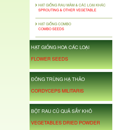
HẠT GIỐNG RAU MẦM & CÁC LOẠI KHÁC
SPROUTING & OTHER VEGETABLE
HẠT GIỐNG COMBO
COMBO SEEDS
HẠT GIỐNG HOA CÁC LOẠI
FLOWER SEEDS
ĐÔNG TRÙNG HẠ THẢO
CORDYCEPS MILITARIS
BỘT RAU CỦ QUẢ SẤY KHÔ
VEGETABLES DRIED POWDER