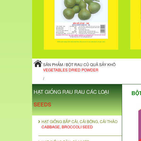
SẢN PHẨM / BỘT RAU CỦ QUẢ SẤY KHÔ
VEGETABLES DRIED POWDER
/
HẠT GIỐNG RAU RAU CÁC LOẠI
BỘT
SEEDS
HẠT GIỐNG BẮP CẢI, CẢI BÔNG, CẢI THẢO
CABBAGE, BROCCOLI SEED