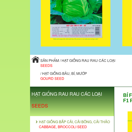
SẢN PHẨM / HẠT GIỐNG RAU RAU CÁC LOẠI
SEEDS
/ HẠT GIỐNG BẦU, BÍ, MƯỚP
GOURD SEED
HẠT GIỐNG RAU RAU CÁC LOẠI
BÍ 
F1 
SEEDS
HẠT GIỐNG BẮP CẢI, CẢI BÔNG, CẢI THẢO
CABBAGE, BROCCOLI SEED