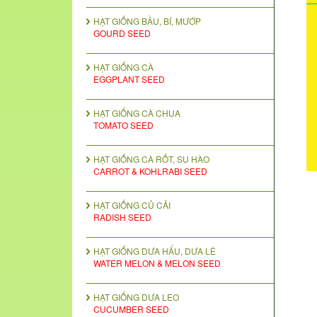
HẠT GIỐNG BẦU, BÍ, MƯỚP
GOURD SEED
HẠT GIỐNG CÀ
EGGPLANT SEED
HẠT GIỐNG CÀ CHUA
TOMATO SEED
HẠT GIỐNG CÀ RỐT, SU HÀO
CARROT & KOHLRABI SEED
HẠT GIỐNG CỦ CẢI
RADISH SEED
HẠT GIỐNG DƯA HẤU, DƯA LÊ
WATER MELON & MELON SEED
HẠT GIỐNG DƯA LEO
CUCUMBER SEED