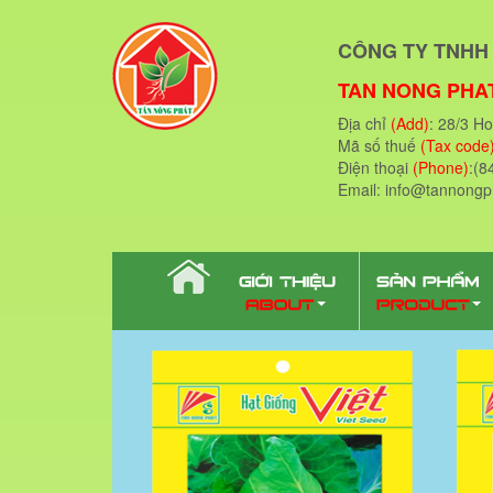
CÔNG TY TNHH 
TAN NONG PHAT
Địa chỉ
(Add)
: 28/3 H
Mã số thuế
(Tax code
Điện thoại
(Phone)
:(8
Email: info@tannong