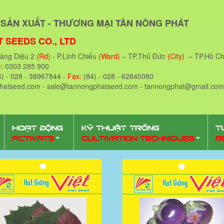
SẢN XUẤT - THƯƠNG MẠI TÂN NÔNG PHÁT
 SEEDS CO., LTD
oàng Diệu 2
(Rd)
- P.Linh Chiểu
(Ward)
– TP.Thủ Đức
(City)
– TP.Hồ Ch
)
: 0303 285 900
4) - 028 - 38967844
- Fax:
(84) - 028 - 62840080
phatseed.com - sale@tannongphatseed.com - tannongphat@gmail.com