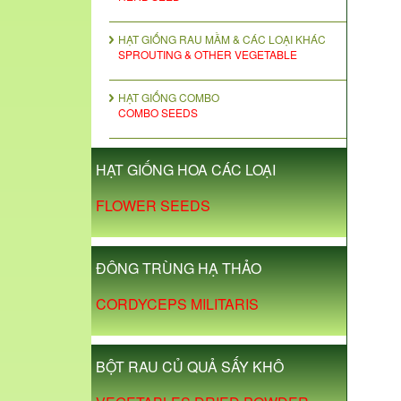
HẠT GIỐNG RAU MẦM & CÁC LOẠI KHÁC
SPROUTING & OTHER VEGETABLE
HẠT GIỐNG COMBO
COMBO SEEDS
HẠT GIỐNG HOA CÁC LOẠI
FLOWER SEEDS
ĐÔNG TRÙNG HẠ THẢO
CORDYCEPS MILITARIS
BỘT RAU CỦ QUẢ SẤY KHÔ