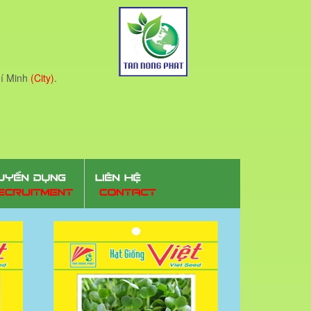
í Minh
(City)
.